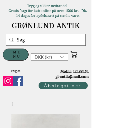
Tryg og sikker nethandel.
Gratis fragt for køb online på over 1500 kr. i Dk.
14 dages fortrydelsesret på sendte vare.
GRØNLUND ANTIK
ME
DKK (kr)
NU
Følg os
M
obil:
42433454
gl-antik@mail.com
Åbningstider