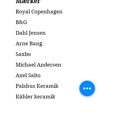
Mærker
flawless
Height 13cm Long 25cm
Royal Copenhagen
B&G
Dahl Jensen
Arne Bang
Saxbo
Michael Andersen
Axel Salto
Palshus Keramik
Kähler keramik
Lyngby Porcelæn
Bronze Skulptur
Guld og Sølv
Smykker