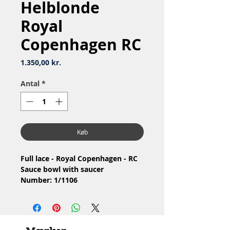
Helblonde
Royal
Copenhagen RC
Pris
1.350,00 kr.
Antal
*
Køb
Full lace - Royal Copenhagen - RC
Sauce bowl with saucer
Number: 1/1106
Material: Porcelain
Design: Arnold Krog
2.Quality
Condition: Saucer with shards, lid