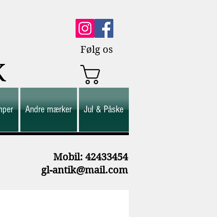
Følg os
K
mper
Andre mærker
Jul & Påske
M
obil: 42433454
gl-antik@mail.com