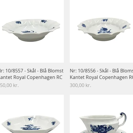
Hurtigvisning
Hurtigvisning
r: 10/8557 - Skål - Blå Blomst
Nr: 10/8556 - Skål - Blå Blom
antet Royal Copenhagen RC
Kantet Royal Copenhagen R
ris
Pris
50,00 kr.
300,00 kr.