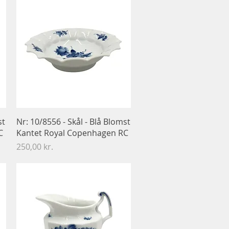
Hurtigvisning
st
Nr: 10/8556 - Skål - Blå Blomst
C
Kantet Royal Copenhagen RC
Pris
250,00 kr.