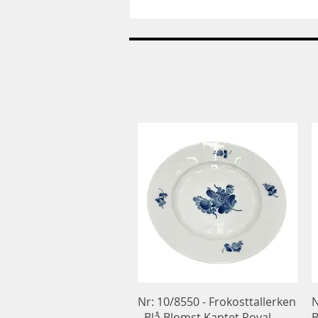
Nr:
685
-
Vase
-
Helblonde
Royal
Copenhagen
RC
Hurtigvisning
Nr: 10/8550 - Frokosttallerken
N
- Blå Blomst Kantet Royal
B