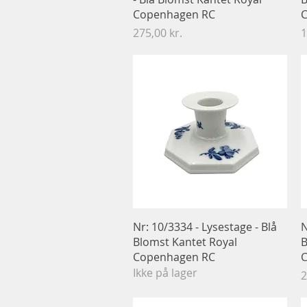
Copenhagen RC
C
Pris
P
275,00 kr.
1
Hurtigvisning
Nr: 10/3334 - Lysestage - Blå
N
Blomst Kantet Royal
B
Copenhagen RC
C
Ikke på lager
P
2