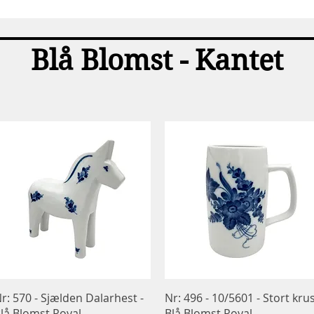
Hurtigvisning
Blå Blomst - Kantet
Hurtigvisning
Hurtigvisning
r: 570 - Sjælden Dalarhest -
Nr: 496 - 10/5601 - Stort krus
lå Blomst Royal
Blå Blomst Royal