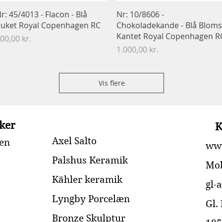
Hurtigvisning
Hurtigvisning
r: 45/4013 - Flacon - Blå
Nr: 10/8606 -
uket Royal Copenhagen RC
Chokoladekande - Blå Bloms
Kantet Royal Copenhagen R
ris
00,00 kr.
Pris
1.000,00 kr.
Vis flere
ker
K
Axel Salto
en
www
Palshus Keramik
Mob
Kähler keramik
gl-
Lyngby Porcelæn
Gl.
Bronze Skulptur