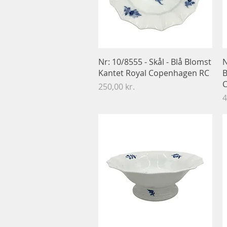
Hurtigvisning
Nr: 10/8555 - Skål - Blå Blomst
N
Kantet Royal Copenhagen RC
B
C
Pris
250,00 kr.
P
4