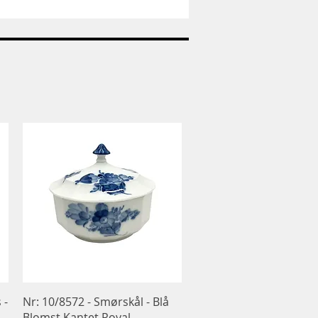
Nr:
1973
-
Pige
med
hund
-
Bing
og
Grøndahl
B&G
Hurtigvisning
 -
Nr: 10/8572 - Smørskål - Blå
Blomst Kantet Royal