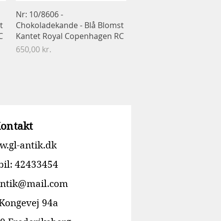
Hurtigvisning
Nr: 10/8606 -
t
Chokoladekande - Blå Blomst
C
Kantet Royal Copenhagen RC
Pris
650,00 kr.
ontakt
.gl-antik.dk
il: 42433454
antik@mail.com
 Kongevej 94a