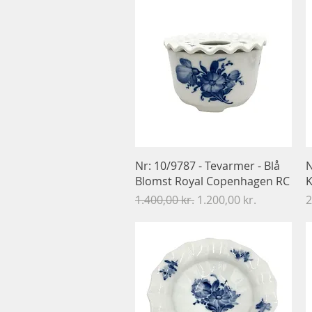
Hurtigvisning
Nr: 10/9787 - Tevarmer - Blå
N
Blomst Royal Copenhagen RC
K
Regulær pris
Salgspris
P
1.400,00 kr.
1.200,00 kr.
2