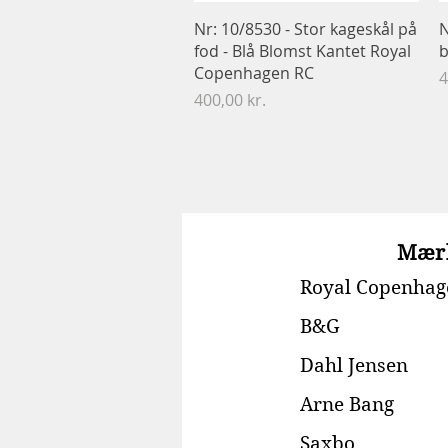
Hurtigvisning
Nr: 10/8530 - Stor kageskål på
N
fod - Blå Blomst Kantet Royal
b
Copenhagen RC
P
4
Pris
400,00 kr.
Mær
Royal Copenhag
B&G
Dahl Jensen
Arne Bang
Saxbo