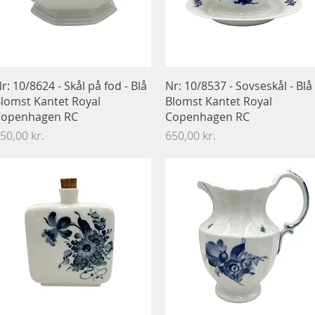
Hurtigvisning
Hurtigvisning
r: 10/8624 - Skål på fod - Blå
Nr: 10/8537 - Sovseskål - Blå
lomst Kantet Royal
Blomst Kantet Royal
openhagen RC
Copenhagen RC
ris
Pris
50,00 kr.
650,00 kr.