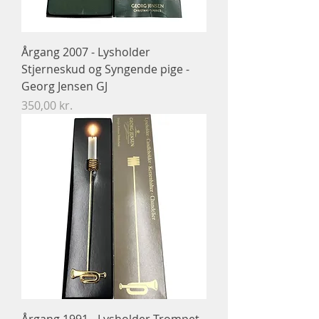
Årgang 2007 - Lysholder
Stjerneskud og Syngende pige -
Georg Jensen GJ
Pris
350,00 kr.