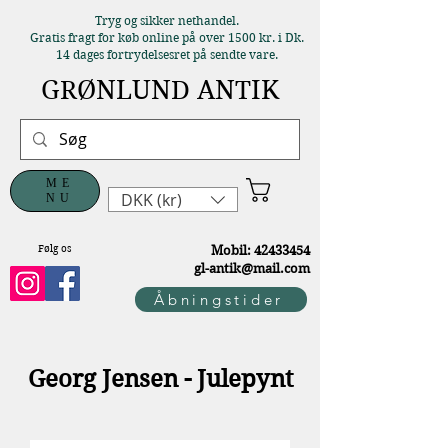
Tryg og sikker nethandel.
Gratis fragt for køb online på over 1500 kr. i Dk.
14 dages fortrydelsesret på sendte vare.
GRØNLUND ANTIK
ME
DKK (kr)
NU
Følg os
M
obil:
42433454
gl-antik@mail.com
Åbningstider
Georg Jensen - Julepynt