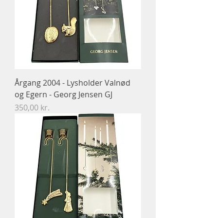
Årgang 2004 - Lysholder Valnød
og Egern - Georg Jensen GJ
Pris
350,00 kr.