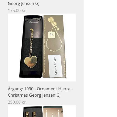
Georg Jensen GJ
Pris
175,00 kr.
Årgang: 1990 - Ornament Hjerte -
Christmas Georg Jensen GJ
Pris
250,00 kr.