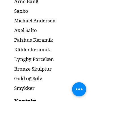
Arne Bang
Saxbo
Michael Andersen
Axel Salto
Palshus Keramik
Kähler keramik
Lyngby Porcelæn
Bronze Skulptur
Guld og Sølv
Smykker
Kontakt
www.gl-antik.dk
Mobil:
42433454