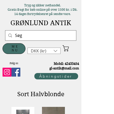
Tryg og sikker nethandel.
Gratis fragt for køb online på over 1500 kr. i Dk.
14 dages fortrydelsesret på sendte vare.
GRØNLUND ANTIK
ME
DKK (kr)
NU
Følg os
M
obil:
42433454
gl-antik@mail.com
Åbningstider
Sort Halvblonde