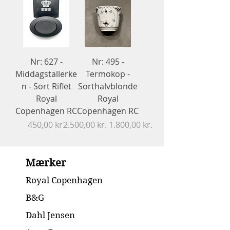
Nr: 627 -
Nr: 495 -
Middagstallerke
Termokop -
n - Sort Riflet
Sorthalvblonde
Royal
Royal
Copenhagen RC
Copenhagen RC
Pris
Regulær pris
Salgspris
450,00 kr.
2.500,00 kr.
1.800,00 kr.
Mærker
Royal Copenhagen
B&G
Dahl Jensen