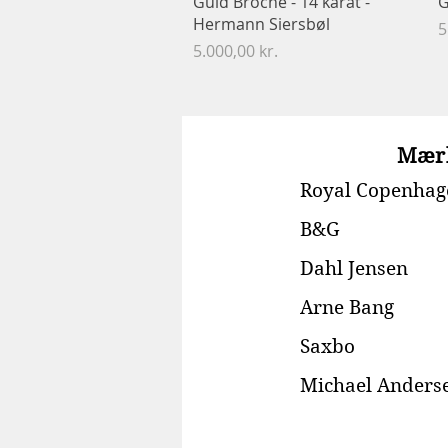
Guld Broche - 14 karat -
G
Hermann Siersbøl
P
5
Pris
5.000,00 kr.
Mær
Royal Copenhag
B&G
Dahl Jensen
Arne Bang
Saxbo
Michael Anders