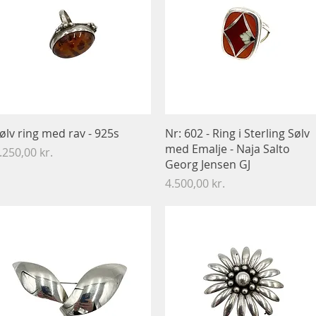
Hurtigvisning
Hurtigvisning
ølv ring med rav - 925s
Nr: 602 - Ring i Sterling Sølv
med Emalje - Naja Salto
ris
.250,00 kr.
Georg Jensen GJ
Pris
4.500,00 kr.