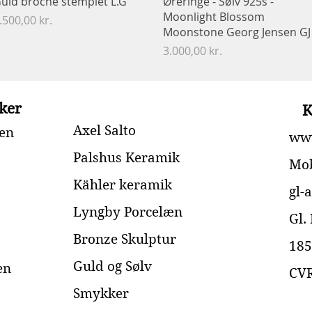
uld broche stemplet L.G
Øreringe - Sølv 925s - ​​​​​​​
Moonlight Blossom
ris
.500,00 kr.
Moonstone Georg Jensen GJ
Pris
3.000,00 kr.
Vis flere
ker
K
Axel Salto
en
www
Palshus Keramik
Mob
Kähler keramik
gl-
Lyngby Porcelæn
Gl.
Bronze Skulptur
185
Guld og Sølv
en
CVR
Smykker