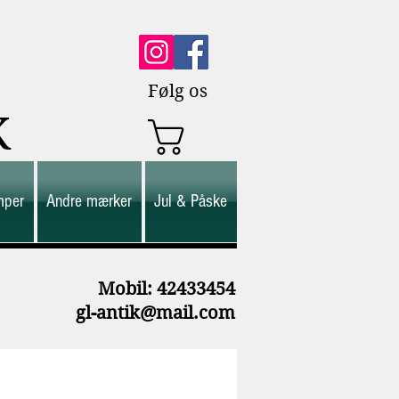
Følg os
K
mper
Andre mærker
Jul & Påske
M
obil: 42433454
gl-antik@mail.com