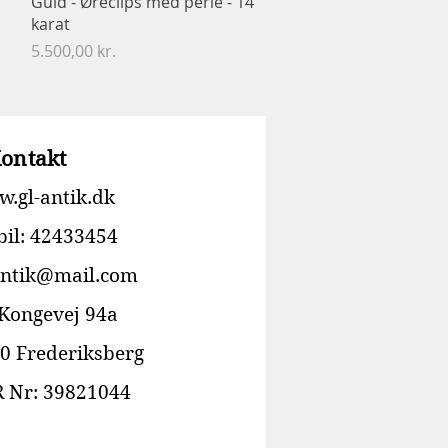
Guld - Øreclips med perle - 14
karat
Pris
5.500,00 kr.
ontakt
.gl-antik.dk
il: 42433454
antik@mail.com
 Kongevej 94a
0 Frederiksberg
 Nr: 39821044