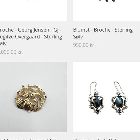
Hurtigvisning
Hurtigvisning
roche​​​​​​​ - Georg Jensen - GJ -
Blomst - Broche​​​​​​​ - Sterling
egitze Overgaard - Sterling
Sølv
ølv
Pris
950,00 kr.
ris
.000,00 kr.
Hurtigvisning
Hurtigvisning