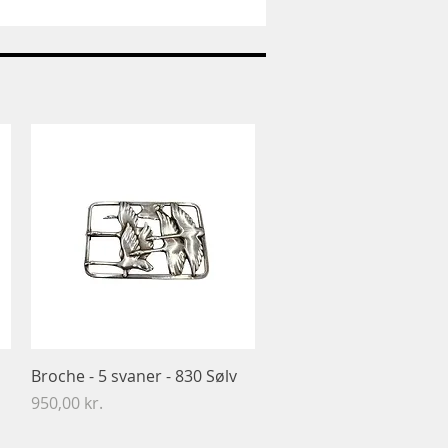
Nr:
663
-
Pandaunge
-
Royal
Copenhagen
RC
Hurtigvisning
Broche​​​​​​​ - 5 svaner - 830 Sølv
Pris
950,00 kr.