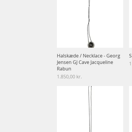
Hurtigvisning
Halskæde / Necklace - Georg
S
Jensen GJ Cave Jacqueline
P
1
Rabun
Pris
1.850,00 kr.