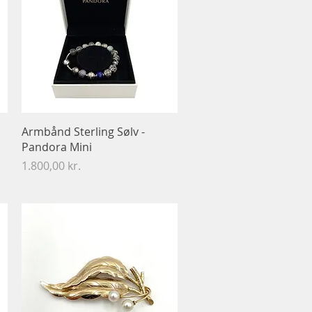
Hurtigvisning
Armbånd Sterling Sølv -
Pandora ​​​​​​​Mini
Pris
1.800,00 kr.