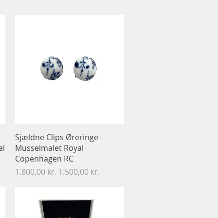
Hurtigvisning
Sjældne Clips Øreringe -
al
Musselmalet Royal
Copenhagen RC
Regulær pris
Salgspris
1.800,00 kr.
1.500,00 kr.