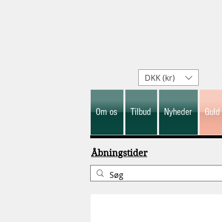
DKK (kr)
Om os
Tilbud
Nyheder
Guld
Åbningstider