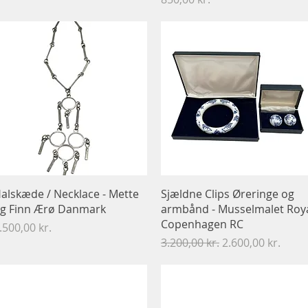
Hurtigvisning
Hurtigvisning
alskæde / Necklace - Mette
Sjældne Clips Øreringe og
g Finn Ærø Danmark
armbånd - Musselmalet Roy
Copenhagen RC
ris
.500,00 kr.
Regulær pris
Salgspris
3.200,00 kr.
2.600,00 kr.