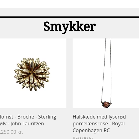
Hurtigvisning
Smykker
Hurtigvisning
Hurtigvisning
lomst - Broche​​​​​​​ - Sterling
Halskæde med lyserød
ølv - John Lauritzen
porcelænsrose - Royal
Copenhagen RC
ris
.250,00 kr.
Pris
850,00 kr.