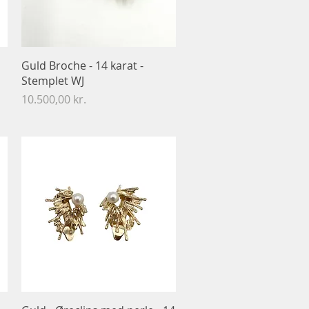
Hurtigvisning
Guld Broche - 14 karat -
Stemplet WJ
Pris
10.500,00 kr.
Hurtigvisning