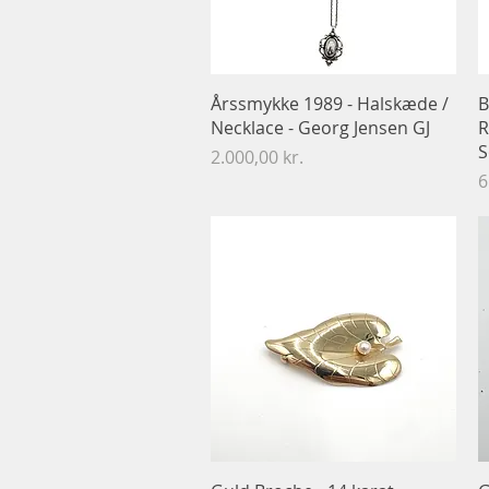
Hurtigvisning
Årssmykke 1989 - Halskæde /
B
Necklace - Georg Jensen GJ
R
S
Pris
2.000,00 kr.
P
6
Hurtigvisning