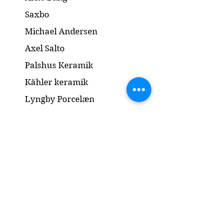
Saxbo
Michael Andersen
Axel Salto
Palshus Keramik
Kähler keramik
Lyngby Porcelæn
Bronze Skulptur
Guld og Sølv
Smykker
Kontakt
www.gl-antik.dk
Mobil:
42433454