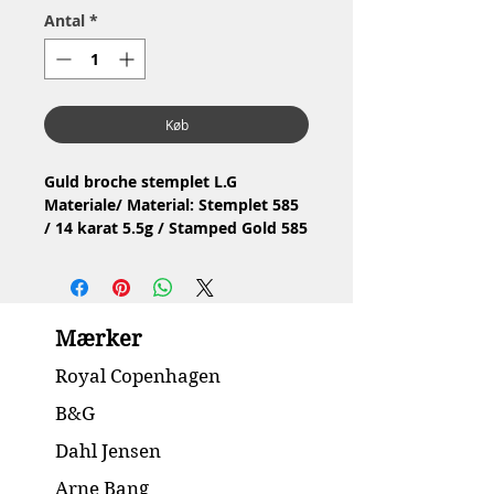
Antal
*
Køb
Guld broche stemplet L.G
Materiale/ Material: Stemplet 585
/ 14 karat 5.5g / Stamped Gold 585
5.5g
Stand / Condition: God / Good.
Dimension: 3.5 x 3.1 cm
Mærker
Royal Copenhagen
B&G
Dahl Jensen
Arne Bang