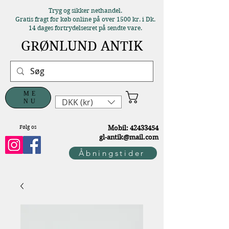
Tryg og sikker nethandel.
Gratis fragt for køb online på over 1500 kr. i Dk.
14 dages fortrydelsesret på sendte vare.
GRØNLUND ANTIK
ME
DKK (kr)
NU
Følg os
M
obil:
42433454
gl-antik@mail.com
Åbningstider