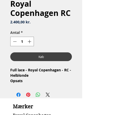
Royal
Copenhagen RC
Pris
2.400,00 kr.
Antal
*
Køb
Full lace - Royal Copenhagen - RC -
Helblonde
Opsats
Nr: 1/1020
Material: Porcelain / Porcelæn
Design: Arnold Krog
4.Quality - Congenital, missing one
Mærker
tip / 4.Sortering - Medfødt,
mangler den ene spids