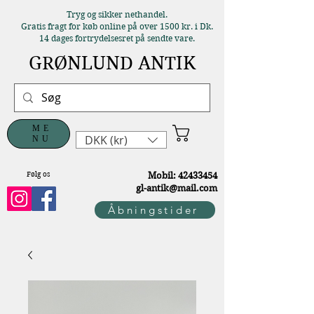
Tryg og sikker nethandel.
Gratis fragt for køb online på over 1500 kr. i Dk.
14 dages fortrydelsesret på sendte vare.
GRØNLUND ANTIK
ME
DKK (kr)
NU
Følg os
M
obil:
42433454
gl-antik@mail.com
Åbningstider