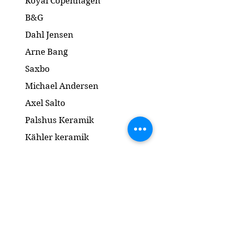
Royal Copenhagen
Condition: No chip or cracks /
Ingen skår eller revner
B&G
Dimension: H 15 x 21 cm
Dahl Jensen
Arne Bang
Saxbo
Michael Andersen
Axel Salto
Palshus Keramik
Kähler keramik
Lyngby Porcelæn
Bronze Skulptur
Guld og Sølv
Smykker