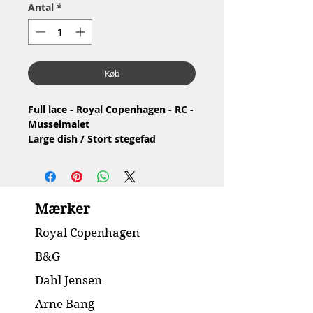
Antal
*
Køb
Full lace - Royal Copenhagen - RC -
Musselmalet
Large dish / Stort stegefad
Nr: 1/1149
Material: Porcelain / Porcelæn
Design: Arnold Krog
3.Quality / 3.Sortering
Mærker
Condition: No chip or cracks /
Ingen skår eller revner
Royal Copenhagen
Dimension: 41 x 31.5 cm
B&G
Dahl Jensen
Arne Bang