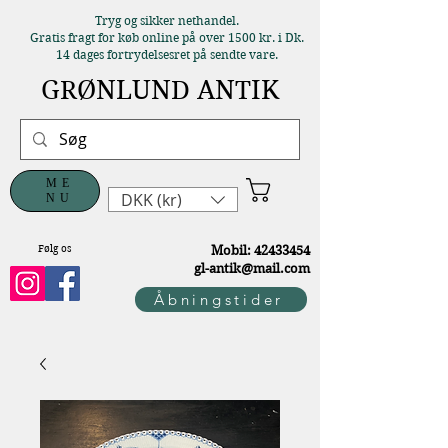
Tryg og sikker nethandel.
Gratis fragt for køb online på over 1500 kr. i Dk.
14 dages fortrydelsesret på sendte vare.
GRØNLUND ANTIK
ME
DKK (kr)
NU
Følg os
M
obil:
42433454
gl-antik@mail.com
Åbningstider