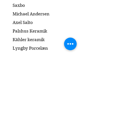
Saxbo
Michael Andersen
Axel Salto
Palshus Keramik
Kähler keramik
Lyngby Porcelæn
Bronze Skulptur
Guld og Sølv
Smykker
Kontakt
www.gl-antik.dk
Mobil:
42433454