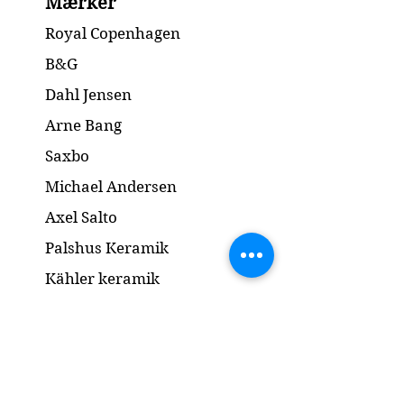
Mærker
925S / Stamped Silver 925S
Stand / Condition: God/ Good.
Royal Copenhagen
Dimension: 9.5 x 7 x 2 cm
B&G
Dahl Jensen
Arne Bang
Saxbo
Michael Andersen
Axel Salto
Palshus Keramik
Kähler keramik
Lyngby Porcelæn
Bronze Skulptur
Guld og Sølv
Smykker