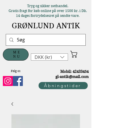
Tryg og sikker nethandel.
Gratis fragt for køb online på over 1500 kr. i Dk.
14 dages fortrydelsesret på sendte vare.
GRØNLUND ANTIK
ME
DKK (kr)
NU
Følg os
M
obil:
42433454
gl-antik@mail.com
Åbningstider