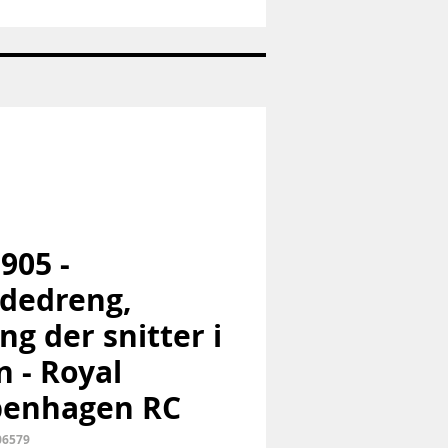
Nr:
663
-
Pandaunge
-
Royal
Copenhagen
RC
 905 -
dedreng,
ng der snitter i
n - Royal
penhagen RC
06579