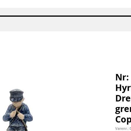
Hurtigvisning
Nr:
Hyr
Dre
gre
Co
Varenr.: 