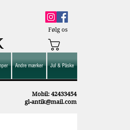
Følg os
K
mper
Andre mærker
Jul & Påske
M
obil: 42433454
gl-antik@mail.com