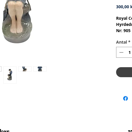
300,00 k
Royal C
Hyrdedr
Nr: 905
Materia
Antal
*
Design:
1.Qualit
Conditi
skår ell
Height 