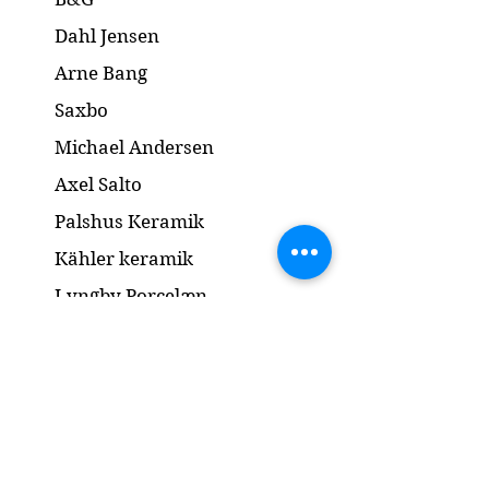
Dahl Jensen
Arne Bang
Saxbo
Michael Andersen
Axel Salto
Palshus Keramik
Kähler keramik
Lyngby Porcelæn
Bronze Skulptur
Guld og Sølv
Smykker
Kontakt