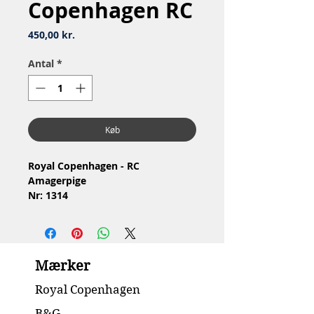
Copenhagen RC
Pris
450,00 kr.
Antal
*
Køb
Royal Copenhagen - RC
Amagerpige
Nr: 1314
Materiale: Porcelæn
Design: Lotte Benter
1.Sortering
Stand: Ingen skår eller revner
Mærker
Højde: 15 cm
Royal Copenhagen
B&G