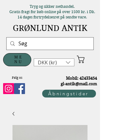
Tryg og sikker nethandel.
Gratis fragt for køb online på over 1500 kr. i Dk.
14 dages fortrydelsesret på sendte vare.
GRØNLUND ANTIK
ME
DKK (kr)
NU
Følg os
M
obil:
42433454
gl-antik@mail.com
Åbningstider