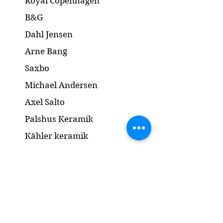
Royal Copenhagen
Diameter: 21.5 cm
B&G
Dahl Jensen
Arne Bang
Saxbo
Michael Andersen
Axel Salto
Palshus Keramik
Kähler keramik
Lyngby Porcelæn
Bronze Skulptur
Guld og Sølv
Smykker