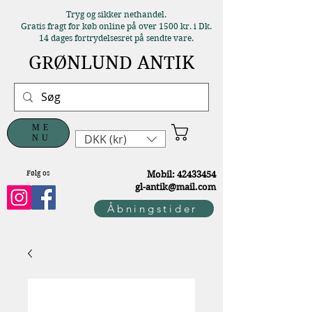
Tryg og sikker nethandel.
Gratis fragt for køb online på over 1500 kr. i Dk.
14 dages fortrydelsesret på sendte vare.
GRØNLUND ANTIK
ME
DKK (kr)
NU
Følg os
M
obil:
42433454
gl-antik@mail.com
Åbningstider