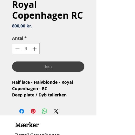
Royal
Copenhagen RC
Pris
800,00 kr.
Antal
*
Køb
Half lace - Halvblonde - Royal
Copenhagen - RC
Deep plate / Dyb tallerken
Nr: 604
Material: Porcelain / Porcelæn
Design: Arnold Krog
1.Quality / 1.Sortering
Mærker
Condition: No chip or cracks /
Ingen skår eller revner