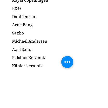
Royal Copenhagen
B&G
Dahl Jensen
Arne Bang
Saxbo
Michael Andersen
Axel Salto
Palshus Keramik
Kähler keramik
Lyngby Porcelæn
Bronze Skulptur
Guld og Sølv
Smykker