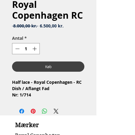
Royal
Copenhagen RC
Regulær
Salgspris
 8.000,00 kr. 
6.500,00 kr.
pris
Antal
*
Køb
Half lace - Royal Copenhagen - RC
Dish / Aflangt Fad
Nr: 1/714
Material: Porcelain / porcelæn
Design: Arnold Krog
2.Quality / 2.Sortering
Condition: No chip or cracks /
Mærker
Ingen skår eller revner
Dimension: 37 x 15.5 x 4 cm