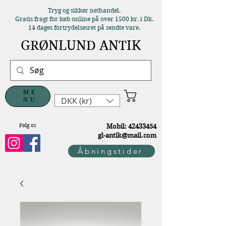
Tryg og sikker nethandel.
Gratis fragt for køb online på over 1500 kr. i Dk.
14 dages fortrydelsesret på sendte vare.
GRØNLUND ANTIK
ME
DKK (kr)
NU
Følg os
M
obil:
42433454
gl-antik@mail.com
Åbningstider