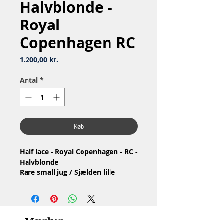
Halvblonde -
Royal
Copenhagen RC
Pris
1.200,00 kr.
Antal
*
Køb
Half lace - Royal Copenhagen - RC -
Halvblonde
Rare small jug / Sjælden lille
kande
Nr: 1/647 måske
Material: Porcelain / Porcelæn
Design: Arnold Krog