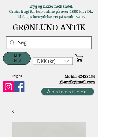
Tryg og sikker nethandel.
Gratis fragt for køb online på over 1500 kr. i Dk.
14 dages fortrydelsesret på sendte vare.
GRØNLUND ANTIK
ME
DKK (kr)
NU
Følg os
M
obil:
42433454
gl-antik@mail.com
Åbningstider