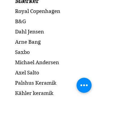
Mærker
1.Quality/ 1.Sortering
Condition: Both parts have several
Royal Copenhagen
chips, but no cracks /
Begge dele har flere skår, men
B&G
ingen revner
Dahl Jensen
Height / Højde: 19.5 cm
Arne Bang
Saxbo
Michael Andersen
Axel Salto
Palshus Keramik
Kähler keramik
Lyngby Porcelæn
Bronze Skulptur
Guld og Sølv
Smykker