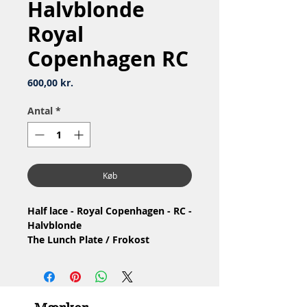
Halvblonde
Royal
Copenhagen RC
Pris
600,00 kr.
Antal
*
Køb
Half lace - Royal Copenhagen - RC -
Halvblonde
The Lunch Plate / Frokost
Tallerken
Nr: 1/572
Material: Porcelain / Porcelæn
Design: Arnold Krog