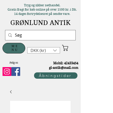
Tryg og sikker nethandel.
Gratis fragt for køb online på over 1500 kr. i Dk.
14 dages fortrydelsesret på sendte vare.
GRØNLUND ANTIK
ME
DKK (kr)
NU
Følg os
M
obil:
42433454
gl-antik@mail.com
Åbningstider