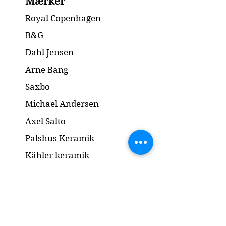
Mærker
2-3.Quality / 2-3.Sortering
Condition: No chip or cracks /
Royal Copenhagen
Ingen skår eller revner
Diameter: 22.5 cm
B&G
Dahl Jensen
Arne Bang
Saxbo
Michael Andersen
Axel Salto
Palshus Keramik
Kähler keramik
Lyngby Porcelæn
Bronze Skulptur
Guld og Sølv
Smykker