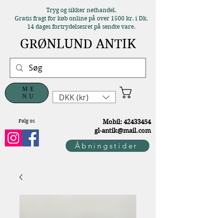
Tryg og sikker nethandel.
Gratis fragt for køb online på over 1500 kr. i Dk.
14 dages fortrydelsesret på sendte vare.
GRØNLUND ANTIK
ME
DKK (kr)
NU
Følg os
M
obil:
42433454
gl-antik@mail.com
Åbningstider