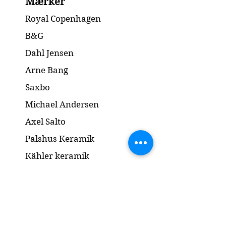
Mærker
Condition: A piece is missing, see
pictures / Mangler en et stykke, se
Royal Copenhagen
billeder
Dimension: 31 x 23.5 x H12 cm
B&G
Dahl Jensen
Arne Bang
Saxbo
Michael Andersen
Axel Salto
Palshus Keramik
Kähler keramik
Lyngby Porcelæn
Bronze Skulptur
Guld og Sølv
Smykker