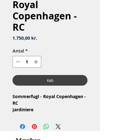
Royal
Copenhagen -
RC
Pris
1.750,00 kr.
Antal
*
Køb
Sommerfugl - Royal Copenhagen -
RC
Jardiniere
Nr: 1/1049
Material: Porcelain / Porcelæn
Design: Arnold Krog
1.Quality / 1.Sortering