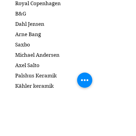
Royal Copenhagen
B&G
Dahl Jensen
Arne Bang
Saxbo
Michael Andersen
Axel Salto
Palshus Keramik
Kähler keramik
Lyngby Porcelæn
Bronze Skulptur
Guld og Sølv
Smykker