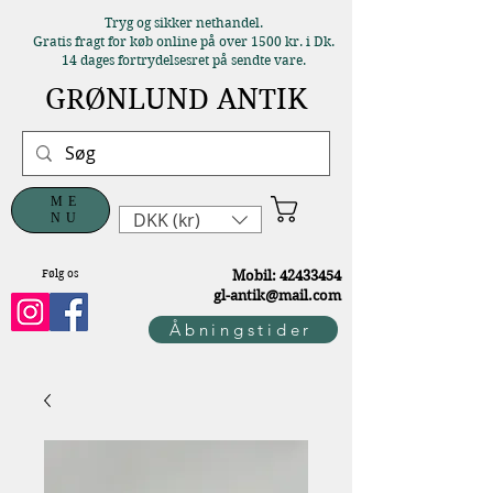
Tryg og sikker nethandel.
Gratis fragt for køb online på over 1500 kr. i Dk.
14 dages fortrydelsesret på sendte vare.
GRØNLUND ANTIK
ME
DKK (kr)
NU
Følg os
M
obil:
42433454
gl-antik@mail.com
Åbningstider