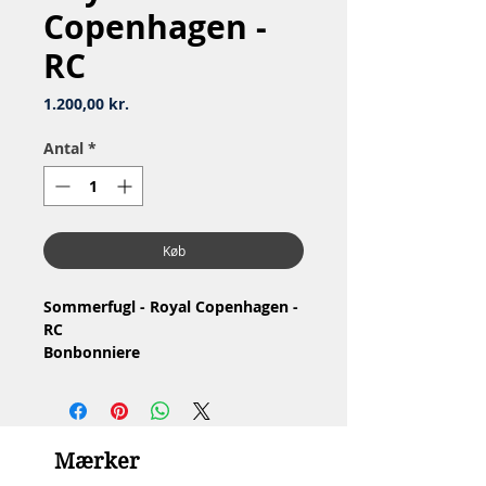
Copenhagen -
RC
Pris
1.200,00 kr.
Antal
*
Køb
Sommerfugl - Royal Copenhagen -
RC
Bonbonniere
Materiale: Porcelæn
1.Sortering, har glasurfejl
Stand: Meget lille hårrevne se
billeder
Mærker
Mål: H9 x 11 cm