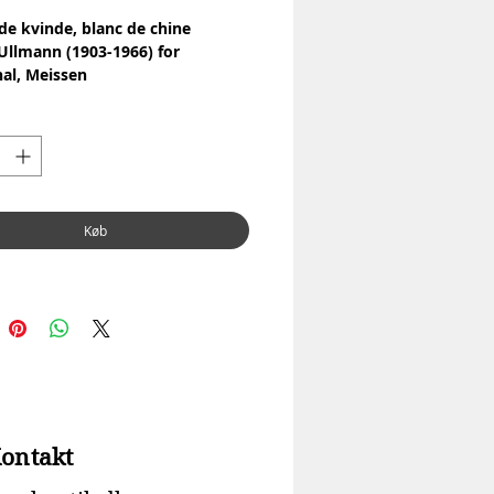
e kvinde, blanc de chine
Ullmann (1903-1966) for
al, Meissen
4
Ingen skår eller revner
52 cm
Køb
ontakt