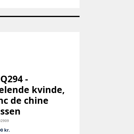
Nr:
S118
-
Vase
-
L.
Hjorth
Keramik
Denmark
 Q294 -
lende kvinde,
nc de chine
ssen
02909
Pris
0 kr.