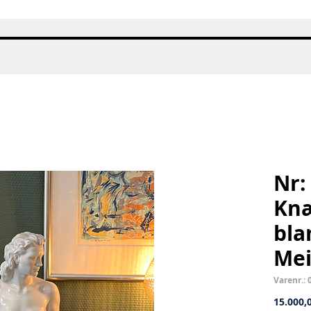
Hurtigvisning
Nr:
Knæ
bla
Mei
Varenr.: 
15.000,0