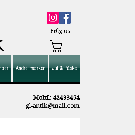
Følg os
K
mper
Andre mærker
Jul & Påske
M
obil: 42433454
gl-antik@mail.com