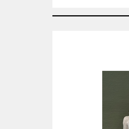
Blå
Fasan
-
Nylund
Rörstrand
Sverige​​​​​​​