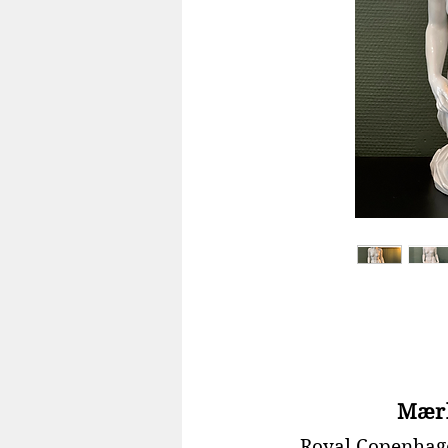
Mær
Royal Copenhag