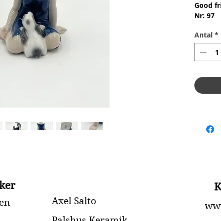
Good fr
Nr: 97
Materia
Antal
*
1.Quali
congenit
glasur 
Conditi
skår ell
Height 
ker
K
Axel Salto
en
www
Palshus Keramik