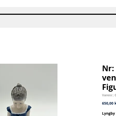
Hurtigvisning
Nr:
ven
Fig
Varenr.: 
650,00 k
Lyngby 