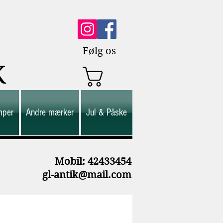
Følg os
K
mper
Andre mærker
Jul & Påske
M
obil: 42433454
gl-antik@mail.com