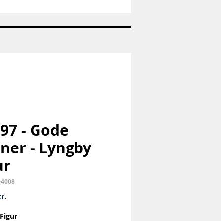
Nr:
663
-
Pandaunge
-
Royal
Copenhagen
RC
 97 - Gode
ner - Lyngby
ur
04008
Pris
r.
Figur