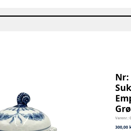
Hurtigvisning
Nr: 
Suk
Emp
Grø
Varenr.: 
300,00 k