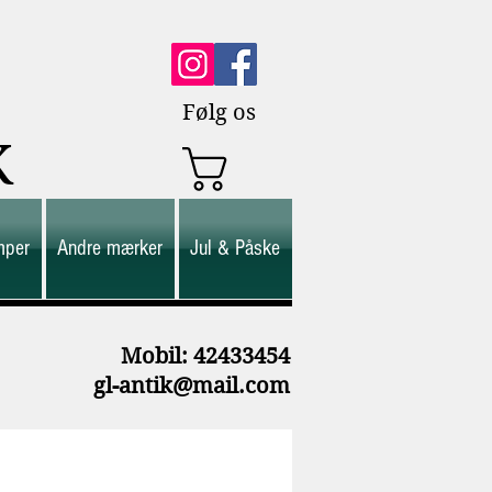
Følg os
K
mper
Andre mærker
Jul & Påske
M
obil: 42433454
gl-antik@mail.com