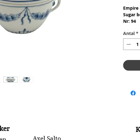
Empire 
Sugar b
Nr: 94
Materia
Antal
*
Design:
1.Qualit
Conditi
skår ell
Height 
ker
K
Axel Salto
en