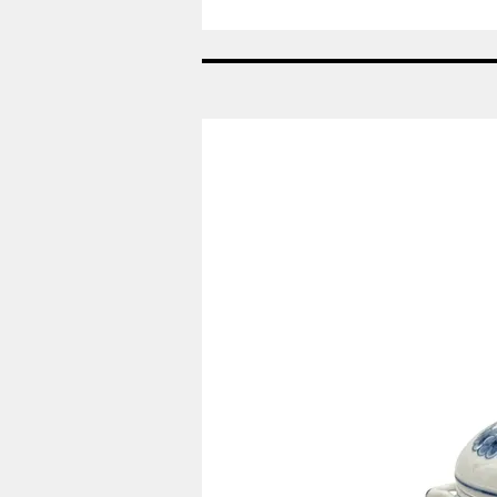
Nr:
433A
-
Saltkar
grøn
-
Georg
Jensen
GJ