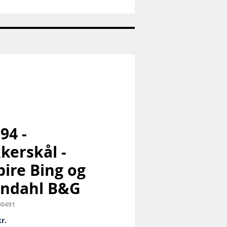
Nr:
663
-
Pandaunge
-
Royal
Copenhagen
RC
94 -
kerskål -
ire Bing og
ndahl B&G
00491
Pris
r.