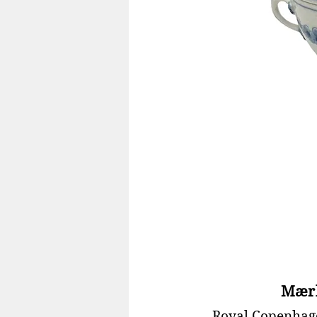
Mær
Royal Copenhag