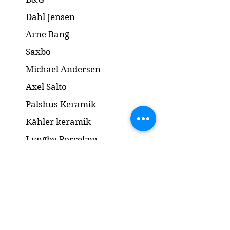
Dahl Jensen
Arne Bang
Saxbo
Michael Andersen
Axel Salto
Palshus Keramik
Kähler keramik
Lyngby Porcelæn
Bronze Skulptur
Guld og Sølv
Smykker
Kontakt