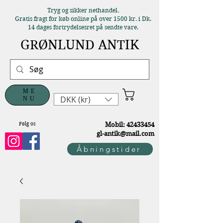
Tryg og sikker nethandel.
Gratis fragt for køb online på over 1500 kr. i Dk.
14 dages fortrydelsesret på sendte vare.
GRØNLUND ANTIK
ME
DKK (kr)
NU
Følg os
M
obil:
42433454
gl-antik@mail.com
Åbningstider