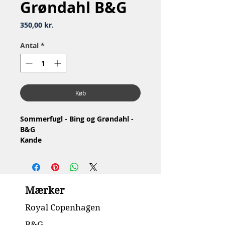
Grøndahl B&G
Pris
350,00 kr.
Antal
*
Køb
Sommerfugl - Bing og Grøndahl -
B&G
Kande
Nr: 91A
Materiale: Porcelæn
2.Sortering, lille brændingsfejl i
låget
Mærker
Stand: Ingen skår
Højde: 24.5 cm
Royal Copenhagen
B&G