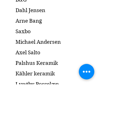
Dahl Jensen
Arne Bang
Saxbo
Michael Andersen
Axel Salto
Palshus Keramik
Kähler keramik
Lyngby Porcelæn
Bronze Skulptur
Guld og Sølv
Smykker
Kontakt