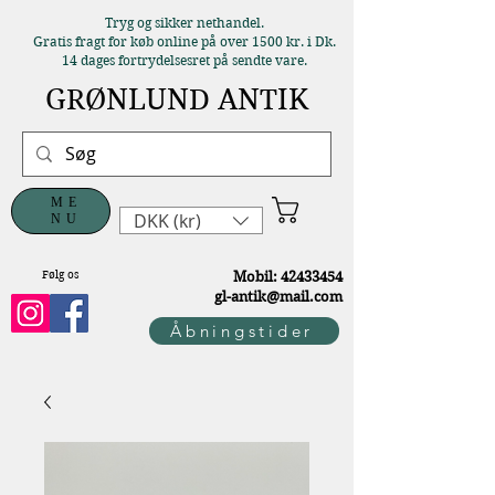
Tryg og sikker nethandel.
Gratis fragt for køb online på over 1500 kr. i Dk.
14 dages fortrydelsesret på sendte vare.
GRØNLUND ANTIK
ME
DKK (kr)
NU
Følg os
M
obil:
42433454
gl-antik@mail.com
Åbningstider