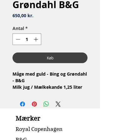
Grøndahl B&G
Pris
650,00 kr.
Antal
*
Køb
Måge med guld - Bing og Grøndahl
- B&G
Milk jug / Mælkekande 1,25 liter
Nr: 84
Material: Porcelain / Porcelæn
Design: Fanny Garde
2.Quality / 2.Sortering
Mærker
Condition: No chip or cracks /
Ingen skår eller revner, lidt slidt i
Royal Copenhagen
guldet
Height / Højde: 18 cm
B&G