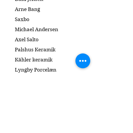
Arne Bang
Saxbo
Michael Andersen
Axel Salto
Palshus Keramik
Kähler keramik
Lyngby Porcelæn
Bronze Skulptur
Guld og Sølv
Smykker
Kontakt
www.gl-antik.dk