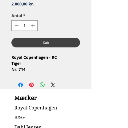
Pris
2.000,00 kr.
Antal
*
Køb
Royal Copenhagen - RC
Tiger
Nr: 714
Material: Porcelain / Porcelæn
Design: Lauritz Jensen
3.Quality, see pictures with glaze
defects / 3.Sortering, ser billeder
Mærker
med glasurfejl
Condition: No chip or cracks /
Royal Copenhagen
Ingen skår eller revner
Dimension: H14 x 31 cm
B&G
Dahl Jensen