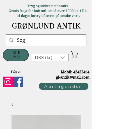
Tryg og sikker nethandel.
Gratis fragt for køb online på over 1500 kr. i Dk.
14 dages fortrydelsesret på sendte vare.
GRØNLUND ANTIK
ME
DKK (kr)
NU
Følg os
M
obil:
42433454
gl-antik@mail.com
Åbningstider