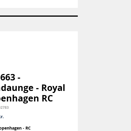
Nr:
1992
-
Juleplatte
-
Bing
og
Grøndahl
-
B&G
 663 -
daunge - Royal
penhagen RC
02783
Pris
r.
openhagen - RC