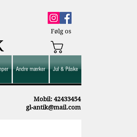
Følg os
K
mper
Andre mærker
Jul & Påske
M
obil: 42433454
gl-antik@mail.com