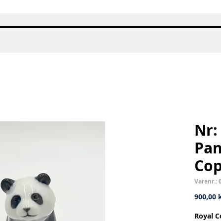
Hurtigvisning
Nr:
Pan
Co
Varenr.: 
900,00 k
Royal C