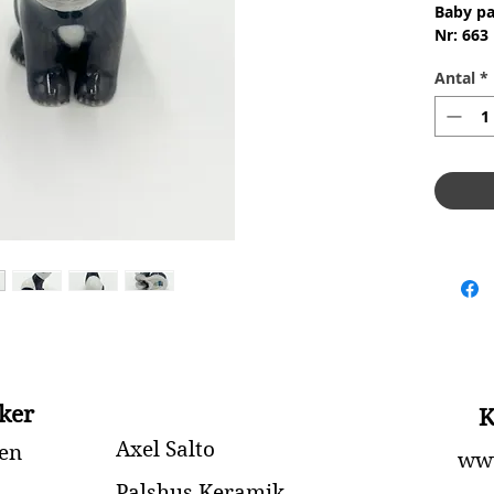
Baby p
Nr: 663
Materia
Antal
*
Design:
1.Qualit
Conditi
skår ell
Height 
ker
K
Axel Salto
en
www
Palshus Keramik