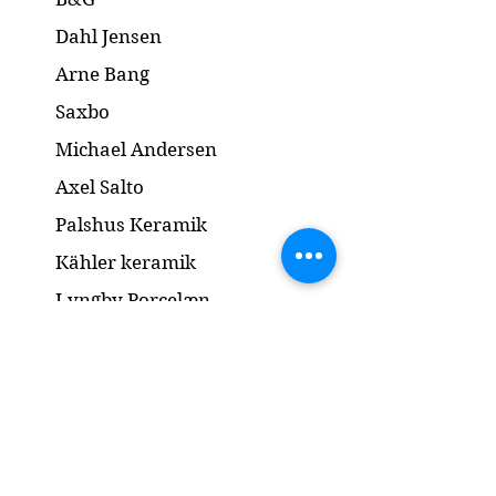
Dahl Jensen
Arne Bang
Saxbo
Michael Andersen
Axel Salto
Palshus Keramik
Kähler keramik
Lyngby Porcelæn
Bronze Skulptur
Guld og Sølv
Smykker
Kontakt