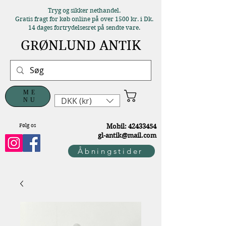
Tryg og sikker nethandel.
Gratis fragt for køb online på over 1500 kr. i Dk.
14 dages fortrydelsesret på sendte vare.
GRØNLUND ANTIK
ME
DKK (kr)
NU
Følg os
M
obil:
42433454
gl-antik@mail.com
Åbningstider