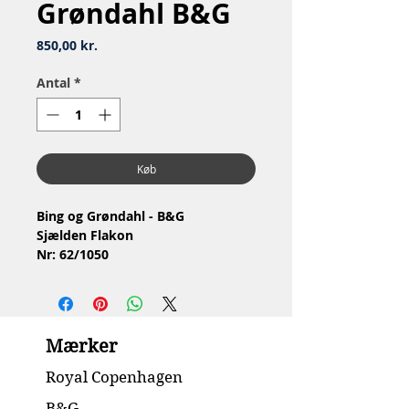
Grøndahl B&G
Pris
850,00 kr.
Antal
*
Køb
Bing og Grøndahl - B&G
Sjælden Flakon
Nr: 62/1050
Materiale: Porcelæn
2.Sortering
Stand: Ingen skår eller revner
Højde: 17.5 cm
Mærker
Royal Copenhagen
B&G