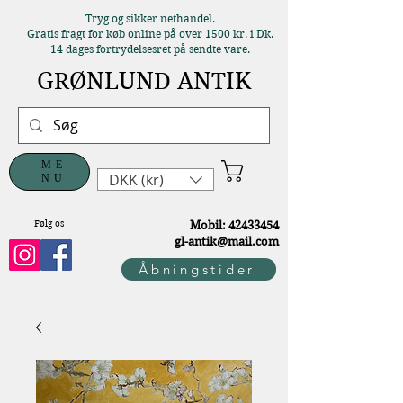
Tryg og sikker nethandel.
Gratis fragt for køb online på over 1500 kr. i Dk.
14 dages fortrydelsesret på sendte vare.
GRØNLUND ANTIK
ME
DKK (kr)
NU
Følg os
M
obil:
42433454
gl-antik@mail.com
Åbningstider