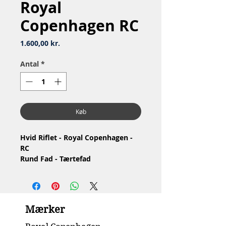
Royal
Copenhagen RC
Pris
1.600,00 kr.
Antal
*
Køb
Hvid Riflet - Royal Copenhagen -
RC
Rund Fad - Tærtefad
Nr: 587
Materiale: Porcelæn
Design: Royal Copenhagen
1.Sortering
Mærker
Stand: Ingen skår eller revner
Mål: Ø27cm