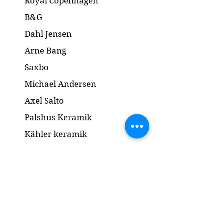
Royal Copenhagen
B&G
Dahl Jensen
Arne Bang
Saxbo
Michael Andersen
Axel Salto
Palshus Keramik
Kähler keramik
Lyngby Porcelæn
Bronze Skulptur
Guld og Sølv
Smykker