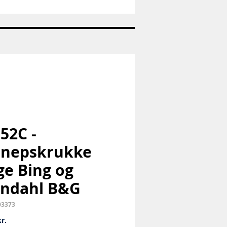
Nr:
663
-
Pandaunge
-
Royal
Copenhagen
RC
 52C -
nnepskrukke
e Bing og
ndahl B&G
03373
Pris
r.