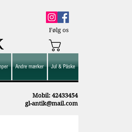
Følg os
K
mper
Andre mærker
Jul & Påske
M
obil: 42433454
gl-antik@mail.com