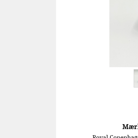
Mær
Royal Copenhag