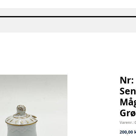
Hurtigvisning
Nr:
Se
Måg
Grø
Varenr.: 
200,00 k