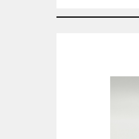
Nr:
433A
-
Saltkar
grøn
-
Georg
Jensen
GJ