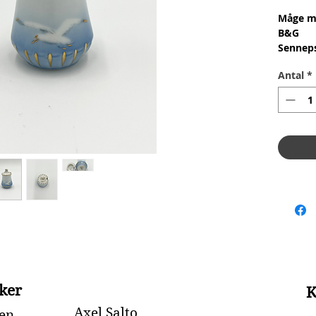
Måge me
B&G
Sennep
Nr: 52C
Antal
*
Materia
Design:
1.Sorte
Stand: 
Højde: 
ker
K
Axel Salto
en