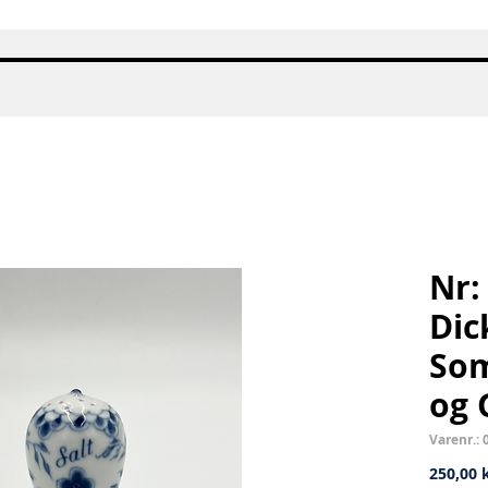
Hurtigvisning
Nr:
Dic
Som
og 
Varenr.: 
250,00 k