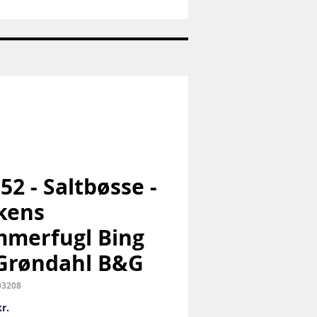
Nr:
1973
-
Pige
med
hund
-
Bing
og
Grøndahl
B&G
 52 - Saltbøsse -
kens
merfugl Bing
Grøndahl B&G
03208
Pris
r.