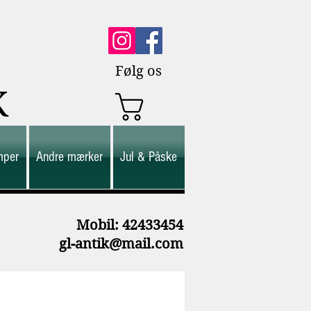
Følg os
K
mper
Andre mærker
Jul & Påske
M
obil: 42433454
gl-antik@mail.com