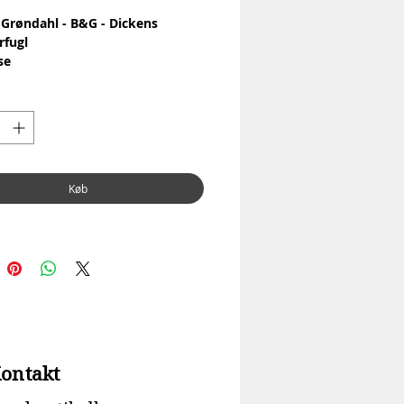
 Grøndahl - B&G - Dickens
fugl
se
le: Porcelæn
ring
Ingen skår eller revner
7.5 cm
Køb
ontakt