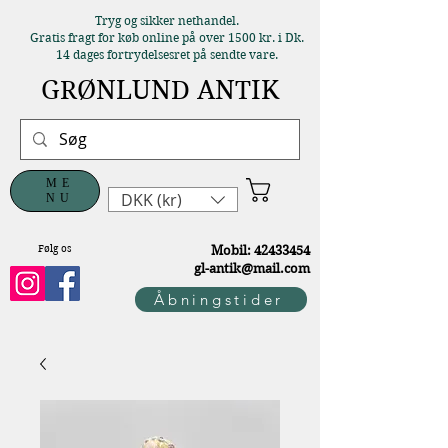
Tryg og sikker nethandel.
Gratis fragt for køb online på over 1500 kr. i Dk.
14 dages fortrydelsesret på sendte vare.
GRØNLUND ANTIK
ME
DKK (kr)
NU
Følg os
M
obil:
42433454
gl-antik@mail.com
Åbningstider