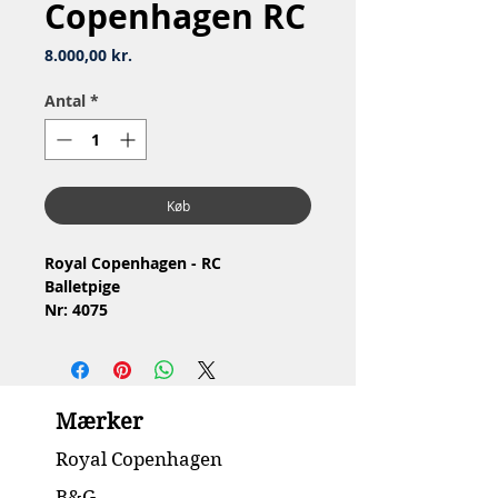
Copenhagen RC
Pris
8.000,00 kr.
Antal
*
Køb
Royal Copenhagen - RC
Balletpige
Nr: 4075
Material: Porcelain / Porcelæn
Design: Holger Christensen
1.Quality / 1.Sortering
Condition: No chip or cracks /
Mærker
Ingen skår eller revner
Height / Højde: 21.5 cm
Royal Copenhagen
B&G