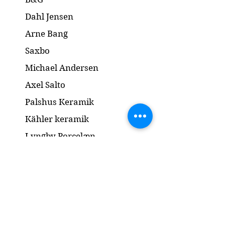
Dahl Jensen
Arne Bang
Saxbo
Michael Andersen
Axel Salto
Palshus Keramik
Kähler keramik
Lyngby Porcelæn
Bronze Skulptur
Guld og Sølv
Smykker
Kontakt