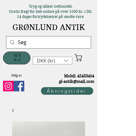
Tryg og sikker nethandel.
Gratis fragt for køb online på over 1500 kr. i Dk.
14 dages fortrydelsesret på sendte vare.
GRØNLUND ANTIK
ME
DKK (kr)
NU
Følg os
M
obil:
42433454
gl-antik@mail.com
Åbningstider