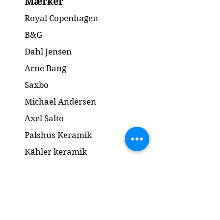
Mærker
Condition:
Burning crack at the
/ Brændings
bottom of the dish
Royal Copenhagen
revne i bunden af fadet
B&G
Dimension: H29 x 32 cm
Dahl Jensen
Arne Bang
Saxbo
Michael Andersen
Axel Salto
Palshus Keramik
Kähler keramik
Lyngby Porcelæn
Bronze Skulptur
Guld og Sølv
Smykker