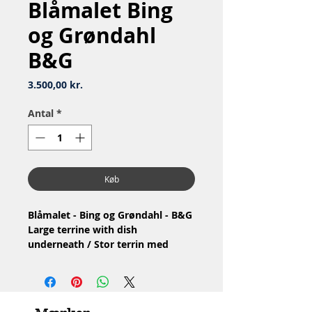
Blåmalet Bing
og Grøndahl
B&G
Pris
3.500,00 kr.
Antal
*
Køb
Blåmalet - Bing og Grøndahl - B&G
Large terrine with dish
underneath / Stor terrin med
under fad
Nr: 3
Material: Porcelain / Porcelæn
1.Quality / 1.Sortering