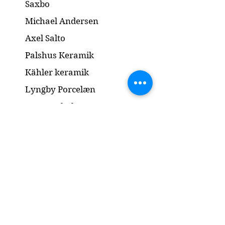
Saxbo
Michael Andersen
Axel Salto
Palshus Keramik
Kähler keramik
Lyngby Porcelæn
Bronze Skulptur
Guld og Sølv
Smykker
Kontakt
www.gl-antik.dk
Mobil:
42433454
gl-antik@mail.com