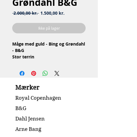
Grøndahl B&G
Regulær
Salgspris
 2.000,00 kr. 
1.500,00 kr.
pris
Ikke på lager
Måge med guld - Bing og Grøndahl
- B&G
Stor terrin
Nr: 3 / 666
Material: Porcelain / Porcelæn
Design: Fanny Garde
2.Quality / 2.Sortering
Mærker
Condition: No chip or cracks
/ Ingen skår eller revner
Royal Copenhagen
Dimension: H26 x 33 cm
B&G
Dahl Jensen
Arne Bang