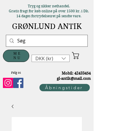
Tryg og sikker nethandel.
Gratis fragt for køb online på over 1500 kr. i Dk.
14 dages fortrydelsesret på sendte vare.
GRØNLUND ANTIK
ME
DKK (kr)
NU
Følg os
M
obil:
42433454
gl-antik@mail.com
Åbningstider