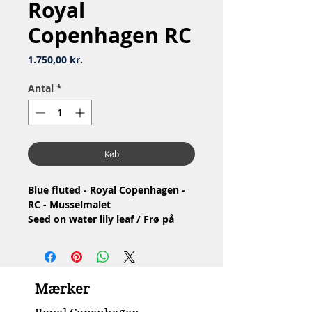
Royal
Copenhagen RC
Pris
1.750,00 kr.
Antal
*
Køb
Blue fluted - Royal Copenhagen -
RC - Musselmalet
Seed on water lily leaf / Frø på
åkandeblad
Nr: 2477
Material: Porcelain / Porcelæn
Design: Arnold Krog
Mærker
3.Quality - has a small burning
error, see the picture /