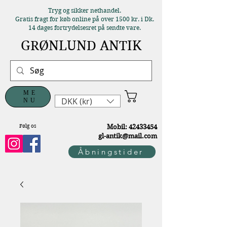
Tryg og sikker nethandel.
Gratis fragt for køb online på over 1500 kr. i Dk.
14 dages fortrydelsesret på sendte vare.
GRØNLUND ANTIK
ME
DKK (kr)
NU
Følg os
M
obil:
42433454
gl-antik@mail.com
Åbningstider