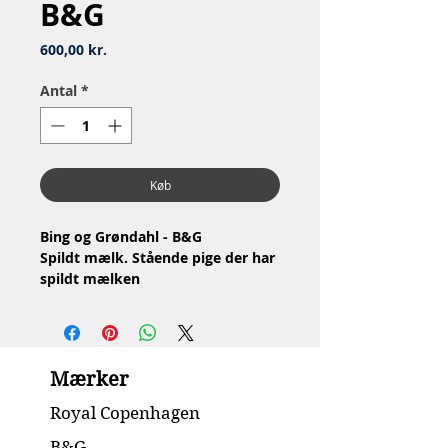
B&G
Pris
600,00 kr.
Antal
*
Køb
Bing og Grøndahl - B&G
Spildt mælk. Stående pige der har
spildt mælken
Nr: 2246
Materiale: Porcelæn
Design: Claire Weiss
1.Sortering
Mærker
Stand: Ingen skår eller revner
Højde: 18cm
Royal Copenhagen
B&G