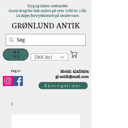
Tryg og sikker nethandel.
Gratis fragt for køb online på over 1500 kr. i Dk.
14 dages fortrydelsesret på sendte vare.
GRØNLUND ANTIK
ME
DKK (kr)
NU
Følg os
M
obil:
42433454
gl-antik@mail.com
Åbningstider