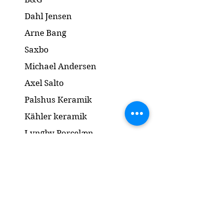
Dahl Jensen
Arne Bang
Saxbo
Michael Andersen
Axel Salto
Palshus Keramik
Kähler keramik
Lyngby Porcelæn
Bronze Skulptur
Guld og Sølv
Smykker
Kontakt