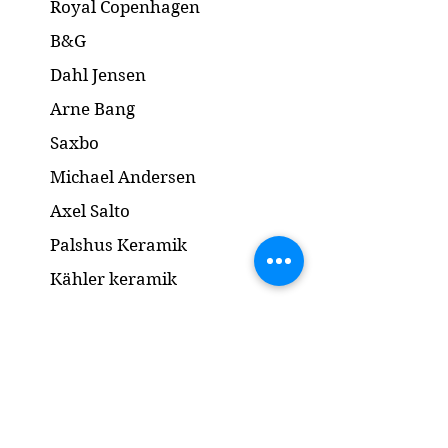
Royal Copenhagen
Ingen skår eller revner
Diameter: 25.5 cm
B&G
Dahl Jensen
Arne Bang
Saxbo
Michael Andersen
Axel Salto
Palshus Keramik
Kähler keramik
Lyngby Porcelæn
Bronze Skulptur
Guld og Sølv
Smykker