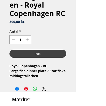
en - Royal
Copenhagen RC
Pris
500,00 kr.
Antal
*
Køb
Royal Copenhagen - RC
Large fish dinner plate / Stor fiske
middagstallerken
Nr: 21/1621
Material: Porcelain / Porcelæn
Design: Arnold Krog
2.Quality, Privately painted /
Mærker
2.Sortering, Privat malet
Condition: No chip or cracks /