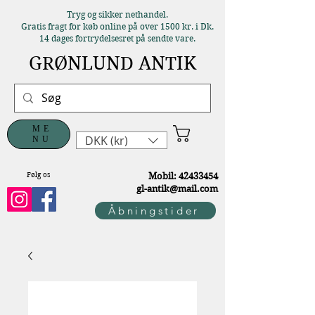
Tryg og sikker nethandel.
Gratis fragt for køb online på over 1500 kr. i Dk.
14 dages fortrydelsesret på sendte vare.
GRØNLUND ANTIK
ME
DKK (kr)
NU
Følg os
M
obil:
42433454
gl-antik@mail.com
Åbningstider