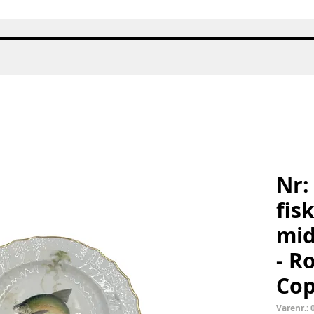
Hurtigvisning
Nr:
fis
mid
- R
Co
Varenr.: 