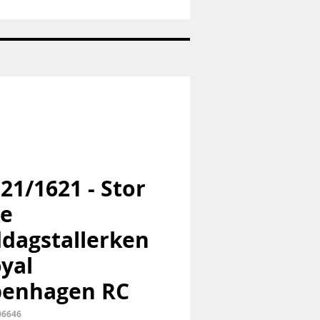
Nr:
1992
-
Juleplatte
-
Bing
og
Grøndahl
-
B&G
 21/1621 - Stor
ke
dagstallerken
oyal
penhagen RC
06646