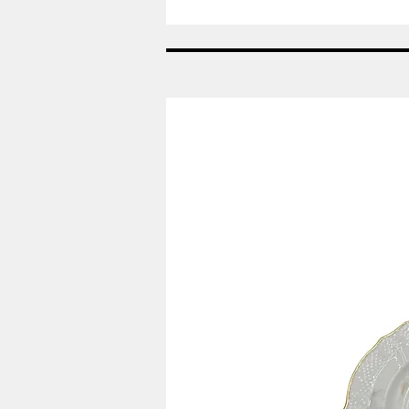
År:
2007
-
Viol
-
Påskeæg
Royal
Copenhagen
RC