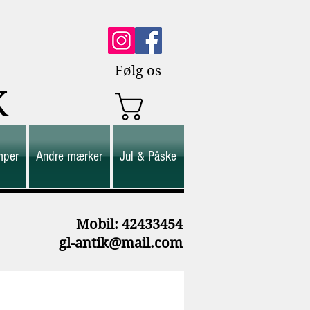
Følg os
K
mper
Andre mærker
Jul & Påske
M
obil: 42433454
gl-antik@mail.com