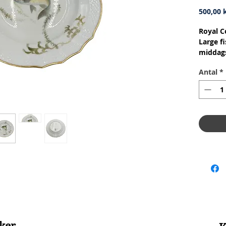
500,00 k
Royal C
Large fi
middags
Nr: 21/
Antal
*
Materia
Design:
2.Qualit
2.Sorte
Conditi
skår ell
Diamete