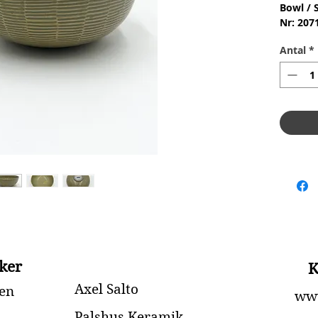
Bowl / 
Nr: 207
Materia
Antal
*
Design:
3.Qualit
Conditi
skår ell
Dimensi
ker
K
Axel Salto
en
www
Palshus Keramik