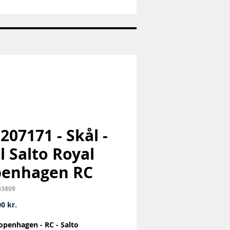
Nr:
1973
-
Pige
med
hund
-
Bing
og
Grøndahl
B&G
 207171 - Skål -
l Salto Royal
penhagen RC
03809
Pris
0 kr.
openhagen - RC - Salto