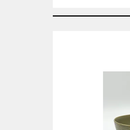
Nr:
685
-
Vase
-
Helblonde
Royal
Copenhagen
RC