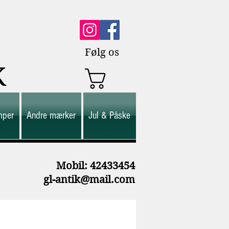
Følg os
K
mper
Andre mærker
Jul & Påske
M
obil: 42433454
gl-antik@mail.com