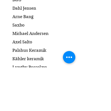
Dahl Jensen
Arne Bang
Saxbo
Michael Andersen
Axel Salto
Palshus Keramik
Kähler keramik
Lyngby Porcelæn
Bronze Skulptur
Guld og Sølv
Smykker
Kontakt