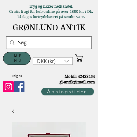
Tryg og sikker nethandel.
Gratis fragt for køb online på over 1500 kr. i Dk.
14 dages fortrydelsesret på sendte vare.
GRØNLUND ANTIK
ME
DKK (kr)
NU
Følg os
M
obil:
42433454
gl-antik@mail.com
Åbningstider