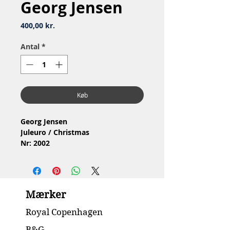
Georg Jensen
Pris
400,00 kr.
Antal
*
Køb
Georg Jensen
Juleuro / Christmas
Nr: 2002
Materiale: Forgyldt med guld
Design: Finn Næss-Schmidt
Stand: Fejlfri og æske med
Mærker
Royal Copenhagen
B&G