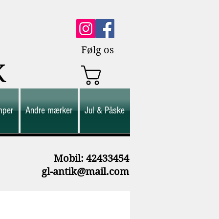
Følg os
K
mper
Andre mærker
Jul & Påske
M
obil: 42433454
gl-antik@mail.com