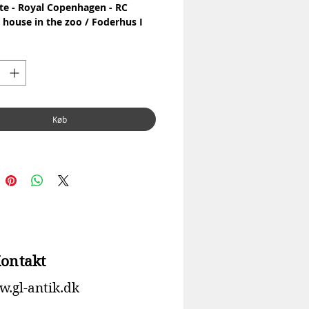
tte - Royal Copenhagen - RC
 house in the zoo / Foderhus I
ven
2
l: Porcelain / Porcelæn
 Kaj Lange
y / 1.Sortering
on: No chip or cracks / Ingen
Køb
er revner
r: 18 cm
ontakt
.gl-antik.dk