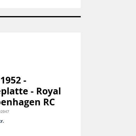
Nr:
1973
-
Pige
med
hund
-
Bing
og
Grøndahl
B&G
 1952 -
eplatte - Royal
penhagen RC
02047
Pris
r.