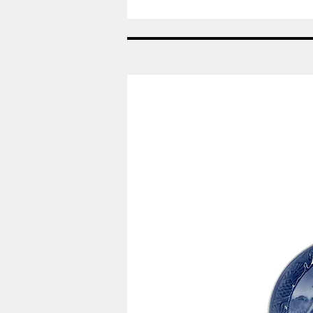
Nr:
685
-
Vase
-
Helblonde
Royal
Copenhagen
RC