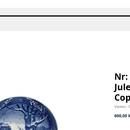
Hurtigvisning
Nr:
Jul
Co
Varenr.: 
600,00 k