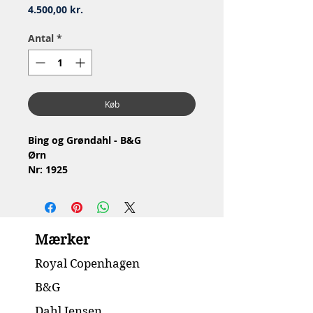
Pris
4.500,00 kr.
Antal
*
Køb
Bing og Grøndahl - B&G
Ørn
Nr: 1925
Materiale: Stentøj
Design: Knud Møller
1.Sortering
Stand: Ingen skår eller revner
Mærker
Mål: H23 x 19 cm
Royal Copenhagen
B&G
Dahl Jensen