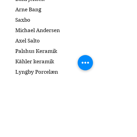
Arne Bang
Saxbo
Michael Andersen
Axel Salto
Palshus Keramik
Kähler keramik
Lyngby Porcelæn
Bronze Skulptur
Guld og Sølv
Smykker
Kontakt
www.gl-antik.dk