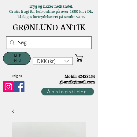
Tryg og sikker nethandel.
Gratis fragt for køb online på over 1500 kr. i Dk.
14 dages fortrydelsesret på sendte vare.
GRØNLUND ANTIK
ME
DKK (kr)
NU
Følg os
M
obil:
42433454
gl-antik@mail.com
Åbningstider