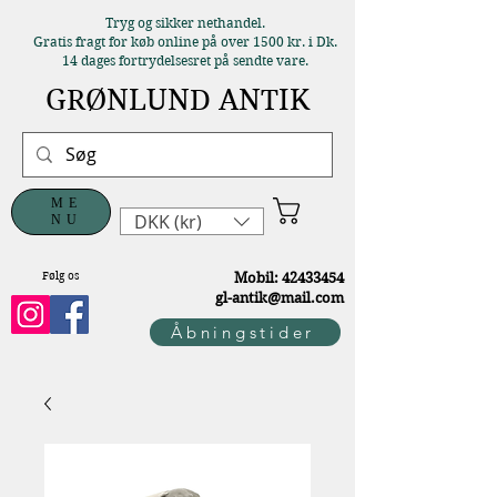
Tryg og sikker nethandel.
Gratis fragt for køb online på over 1500 kr. i Dk.
14 dages fortrydelsesret på sendte vare.
GRØNLUND ANTIK
ME
DKK (kr)
NU
Følg os
M
obil:
42433454
gl-antik@mail.com
Åbningstider