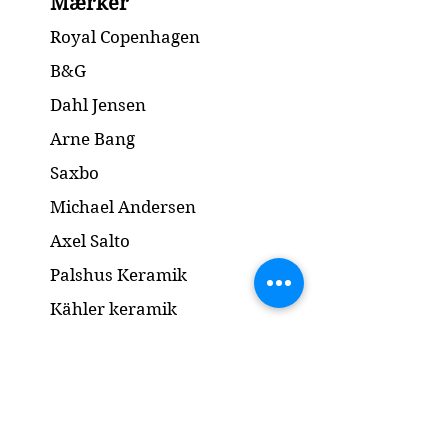
Mærker
1.Quality / 1.Sortering
Condition: No chip or cracks /
Royal Copenhagen
Ingen skår eller revner
Height / Højde: 22.5cm
B&G
Dahl Jensen
Arne Bang
Saxbo
Michael Andersen
Axel Salto
Palshus Keramik
Kähler keramik
Lyngby Porcelæn
Bronze Skulptur
Guld og Sølv
Smykker