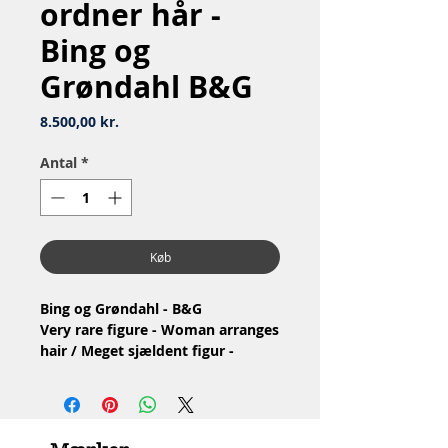
ordner hår -
Bing og
Grøndahl B&G
Pris
8.500,00 kr.
Antal
*
Køb
Bing og Grøndahl - B&G
Very rare figure - Woman arranges
hair / Meget sjældent figur -
Kvinde ordner hår
Nr: 1710
Material: Porcelain / Porcelæn
Design: Axel Locher