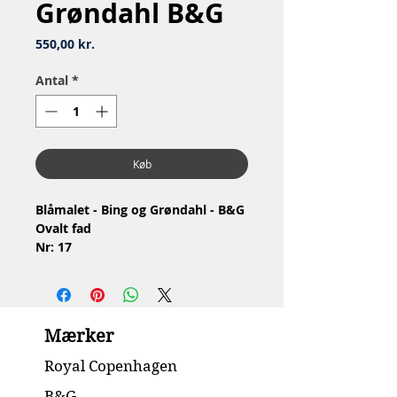
Grøndahl B&G
Pris
550,00 kr.
Antal
*
Køb
Blåmalet - Bing og Grøndahl - B&G
Ovalt fad
Nr: 17
Materiale: Porcelæn
2.Sortering
Stand: Ingen skår eller revner
Længe: 28.5 cm
Mærker
Royal Copenhagen
B&G