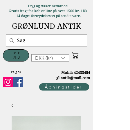
Tryg og sikker nethandel.
Gratis fragt for køb online på over 1500 kr. i Dk.
14 dages fortrydelsesret på sendte vare.
GRØNLUND ANTIK
ME
DKK (kr)
NU
Følg os
M
obil:
42433454
gl-antik@mail.com
Åbningstider