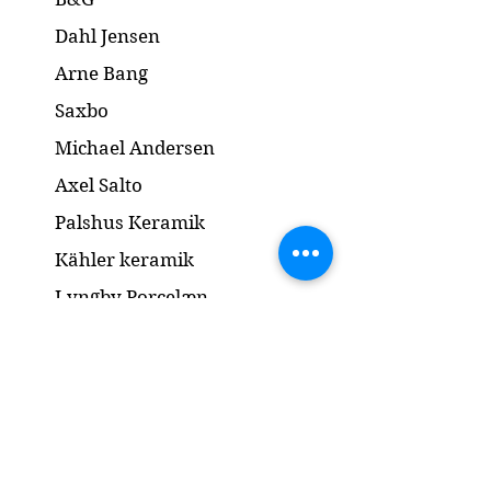
Dahl Jensen
Arne Bang
Saxbo
Michael Andersen
Axel Salto
Palshus Keramik
Kähler keramik
Lyngby Porcelæn
Bronze Skulptur
Guld og Sølv
Smykker
Kontakt