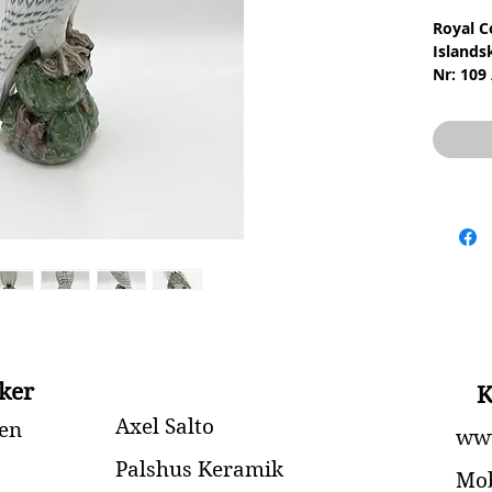
Royal C
Islands
Nr: 109
Materia
Design:
1.Sorte
Stand: 
Højde: 
ker
K
Axel Salto
en
www
Palshus Keramik
Mob