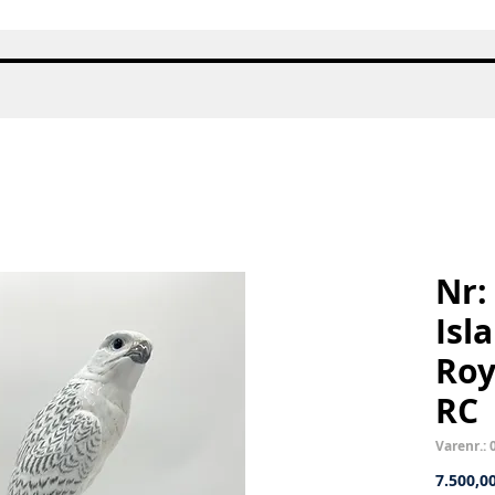
Hurtigvisning
Nr:
Isl
Roy
RC
Varenr.: 
7.500,00