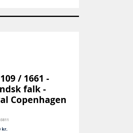
Nr:
663
-
Pandaunge
-
Royal
Copenhagen
RC
 109 / 1661 -
andsk falk -
al Copenhagen
03811
Pris
 kr.