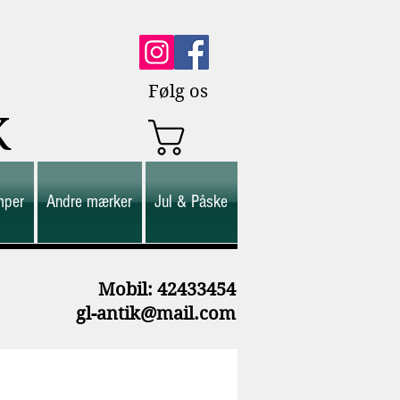
Følg os
K
mper
Andre mærker
Jul & Påske
M
obil: 42433454
gl-antik@mail.com