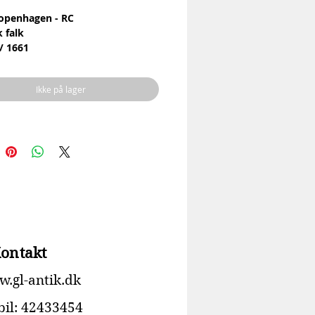
openhagen - RC
k falk
 / 1661
le: Porcelæn
 Peter Herold
Ikke på lager
ring
Ingen skår eller revner
40 cm
ontakt
.gl-antik.dk
il: 42433454