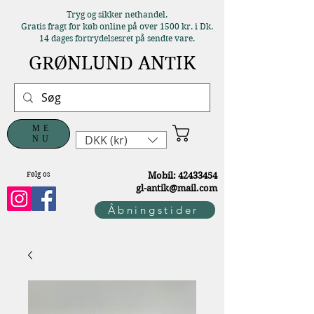
Tryg og sikker nethandel.
Gratis fragt for køb online på over 1500 kr. i Dk.
14 dages fortrydelsesret på sendte vare.
GRØNLUND ANTIK
ME
DKK (kr)
NU
Følg os
M
obil:
42433454
gl-antik@mail.com
Åbningstider