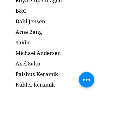
Royal Copenhagen
Dimension: 21 x H5 cm
B&G
Dahl Jensen
Arne Bang
Saxbo
Michael Andersen
Axel Salto
Palshus Keramik
Kähler keramik
Lyngby Porcelæn
Bronze Skulptur
Guld og Sølv
Smykker