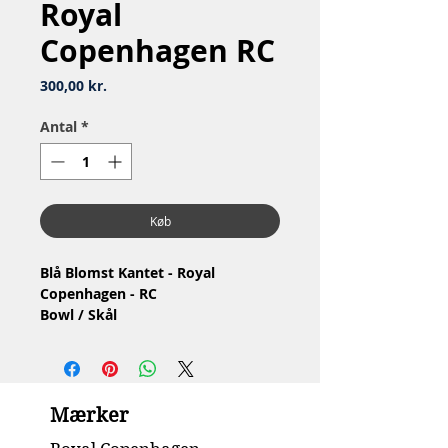
Royal
Copenhagen RC
Pris
300,00 kr.
Antal
*
Køb
Blå Blomst Kantet - Royal
Copenhagen - RC
Bowl / Skål
Nr: 10/8557
Material: Porcelain / Porcelæn
Design: Arnold Krog
2-3.Quality / 2-3.Sortering
Mærker
Condition: No chip or crack /
Ingen skår eller revner