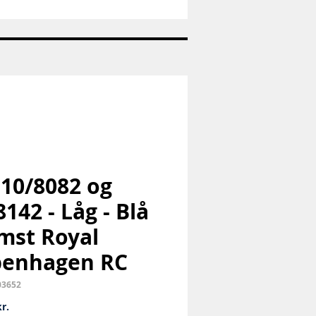
Nr:
1973
-
Pige
med
hund
-
Bing
og
Grøndahl
B&G
 10/8082 og
8142 - Låg - Blå
mst Royal
penhagen RC
03652
Pris
r.