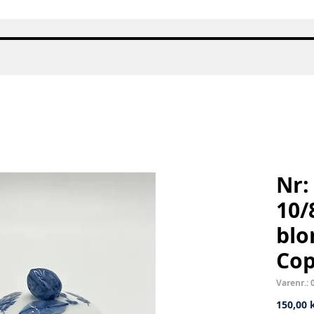
Hurtigvisning
Nr:
10/
blo
Co
Varenr.: 
150,00 k