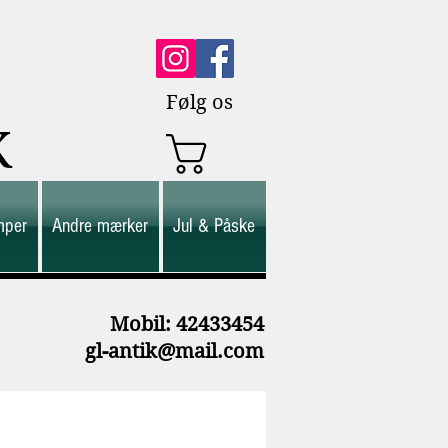
Følg os
K
mper
Andre mærker
Jul & Påske
M
obil: 42433454
gl-antik@mail.com