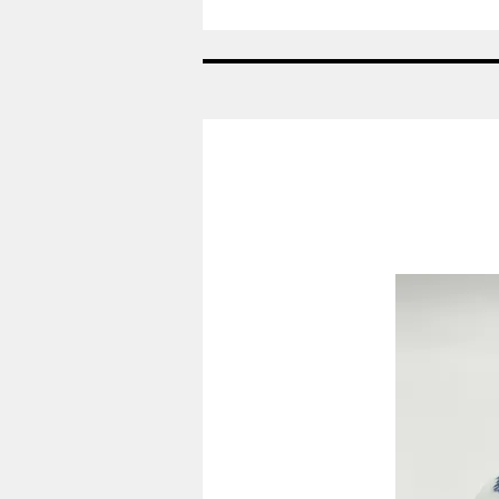
Nr:
685
-
Vase
-
Helblonde
Royal
Copenhagen
RC