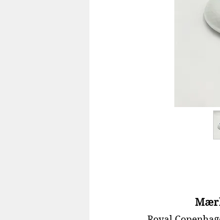
Mær
Royal Copenhag