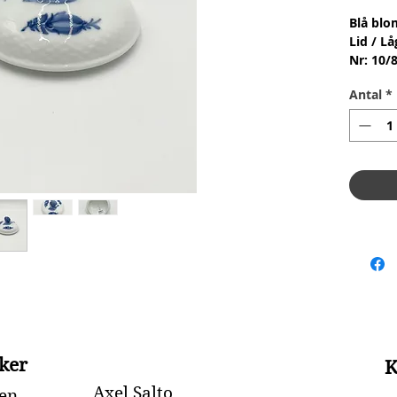
Blå blo
Lid / Lå
Nr: 10/
Materia
Antal
*
Design:
1.Qualit
Conditi
skår ell
ker
K
Axel Salto
en