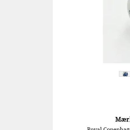
Mær
Royal Copenhag