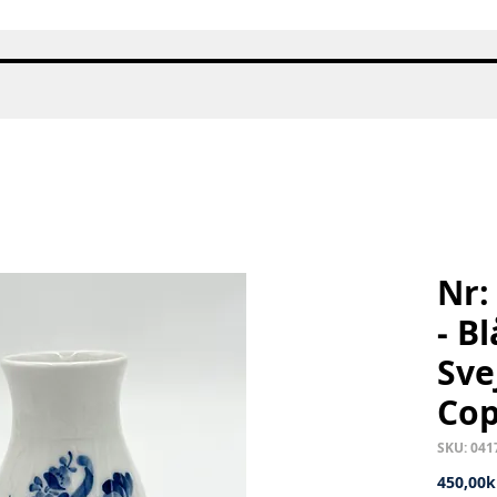
Quick View
Nr:
- B
Sve
Co
SKU: 041
450,00k