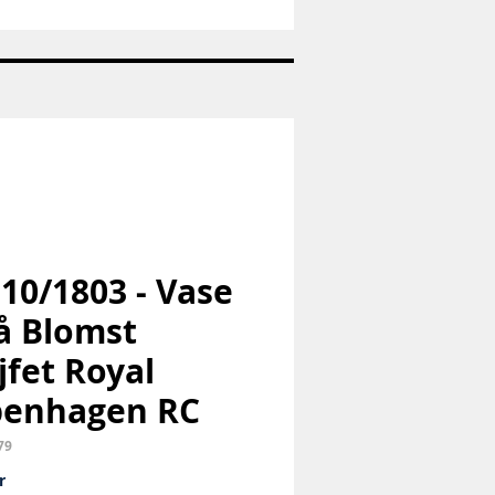
Nr:
1992
-
Juleplatte
-
Bing
og
Grøndahl
-
B&G
 10/1803 - Vase
lå Blomst
jfet Royal
penhagen RC
79
Price
r