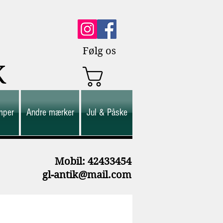
Følg os
K
mper
Andre mærker
Jul & Påske
M
obil: 42433454
gl-antik@mail.com