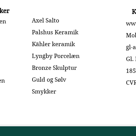
ker
K
Axel Salto
en
www
Palshus Keramik
Mob
Kähler keramik
gl-
Lyngby Porcelæn
Gl.
Bronze Skulptur
185
Guld og Sølv
en
CVR
Smykker