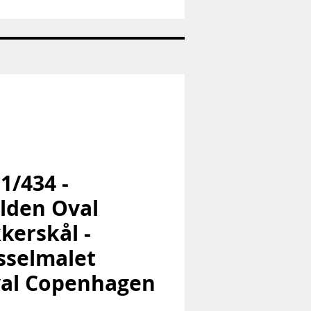
Nr:
663
-
Pandaunge
-
Royal
Copenhagen
RC
 1/434 -
lden Oval
kerskål -
selmalet
al Copenhagen