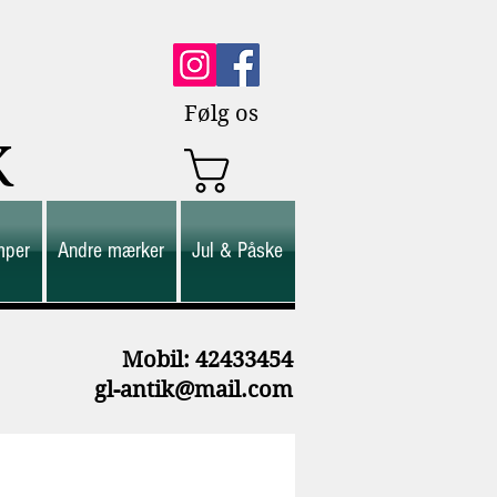
Følg os
K
mper
Andre mærker
Jul & Påske
M
obil: 42433454
gl-antik@mail.com