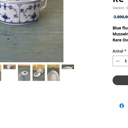
Varenr.: 
 3.800,0
Blue fl
Mussel
Rare Ov
Sukkers
Antal
*
Nr: 1/4
Materia
Design:
2.Qualit
Conditi
damage, 
Skålen 
stadig 
Dimensi