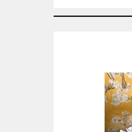
Nr:
433A
-
Saltkar
grøn
-
Georg
Jensen
GJ