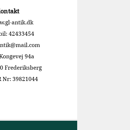
ontakt
.gl-antik.dk
il: 42433454
antik@mail.com
 Kongevej 94a
0 Frederiksberg
 Nr: 39821044