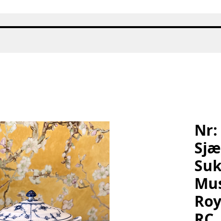
Hurtigvisning
Nr:
Sjæ
Suk
Mus
Roy
RC