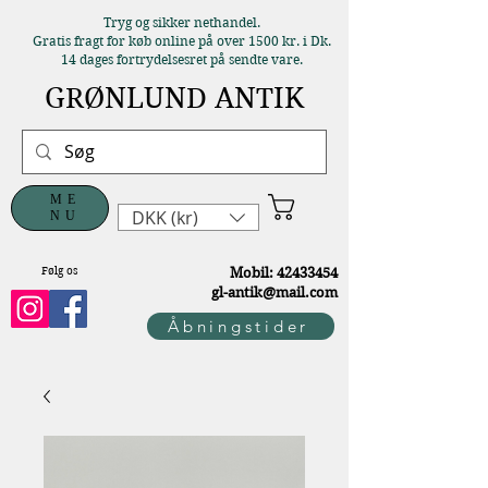
Tryg og sikker nethandel.
Gratis fragt for køb online på over 1500 kr. i Dk.
14 dages fortrydelsesret på sendte vare.
GRØNLUND ANTIK
ME
DKK (kr)
NU
Følg os
M
obil:
42433454
gl-antik@mail.com
Åbningstider