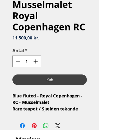
Musselmalet
Royal
Copenhagen RC
Pris
11.500,00 kr.
Antal
*
Køb
Blue fluted - Royal Copenhagen -
RC - Musselmalet
Rare teapot​​​​​​ / Sjælden tekande
Nr: 1/375
Material: Porcelain / Porcelæn
Design: Arnold Krog
1.Quality - It has several small