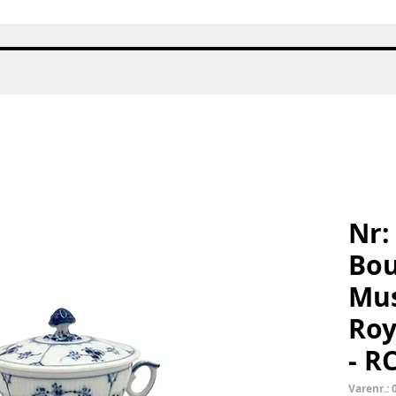
Hurtigvisning
Nr:
Bou
Mus
Roy
- R
Varenr.: 