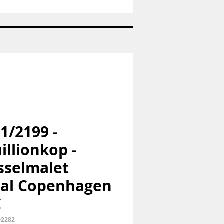
Nr:
433A
-
Saltkar
grøn
-
Georg
Jensen
GJ
 1/2199 -
illionkop -
selmalet
al Copenhagen
C
02282