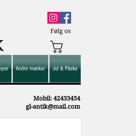
Følg os
K
mper
Andre mærker
Jul & Påske
M
obil: 42433454
gl-antik@mail.com