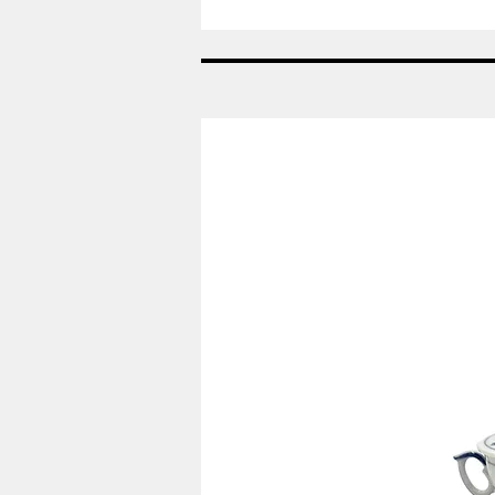
Bouillonske
-
Konge
bestik
-
Georg
Jensen
-
GJ