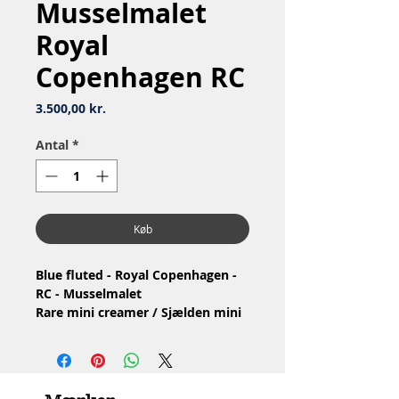
Musselmalet
Royal
Copenhagen RC
Pris
3.500,00 kr.
Antal
*
Køb
Blue fluted - Royal Copenhagen -
RC - Musselmalet
Rare mini creamer / Sjælden mini
flødekande
Nr: 1/2070
Material: Porcelain / Porcelæn
Design: Arnold Krog