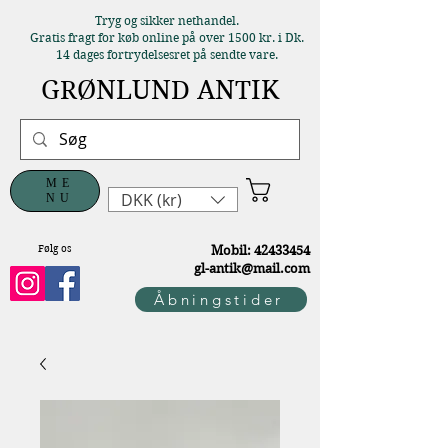
Tryg og sikker nethandel.
Gratis fragt for køb online på over 1500 kr. i Dk.
14 dages fortrydelsesret på sendte vare.
GRØNLUND ANTIK
ME
DKK (kr)
NU
Følg os
M
obil:
42433454
gl-antik@mail.com
Åbningstider