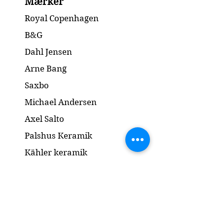
Mærker
1.Quality / 1.Sortering
Condition: No chip or cracks /
Royal Copenhagen
Ingen skår eller revner
Height / Højde: 5.2 cm
B&G
Dahl Jensen
Arne Bang
Saxbo
Michael Andersen
Axel Salto
Palshus Keramik
Kähler keramik
Lyngby Porcelæn
Bronze Skulptur
Guld og Sølv
Smykker