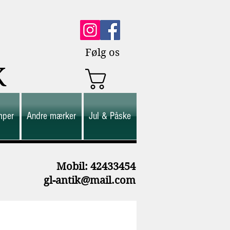
Følg os
K
mper
Andre mærker
Jul & Påske
M
obil: 42433454
gl-antik@mail.com