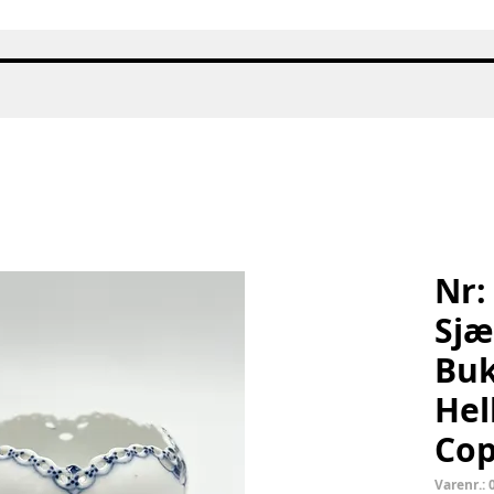
Hurtigvisning
Nr:
Sjæ
Buk
Hel
Co
Varenr.: 