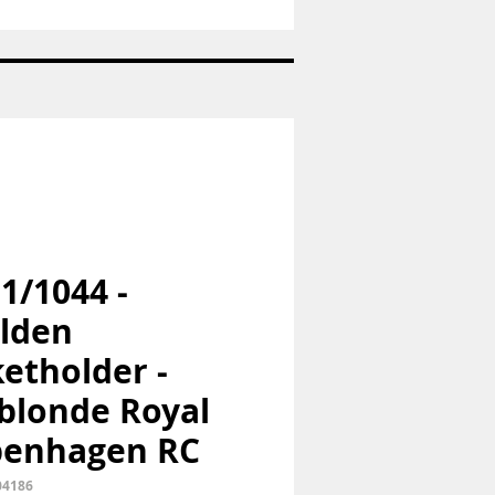
Nr:
1973
-
Pige
med
hund
-
Bing
og
Grøndahl
B&G
 1/1044 -
lden
etholder -
blonde Royal
penhagen RC
04186