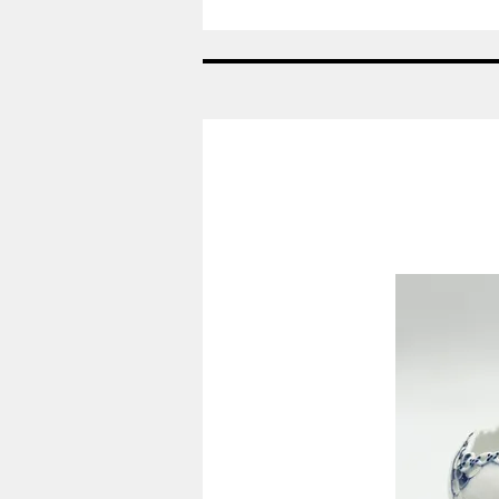
Nr:
685
-
Vase
-
Helblonde
Royal
Copenhagen
RC