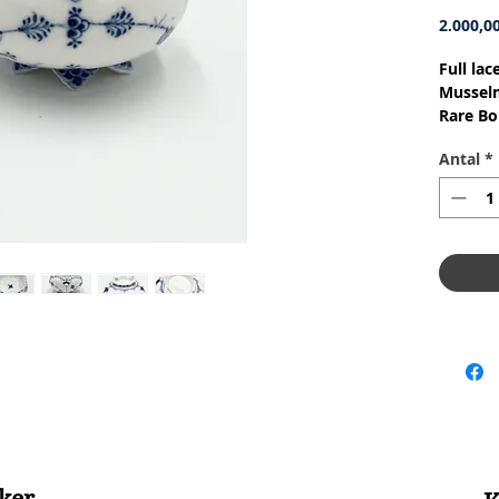
2.000,00
Full la
Musselm
Rare Bo
Buketh
Antal
*
Nr: 1/1
Materia
Design:
2.Qualit
Conditi
without
godt st
Dimensi